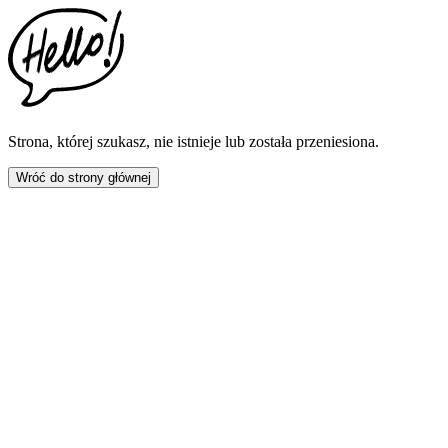
This
website
includes
an
accessibility
menu.
Press
CTRL
Strona, której szukasz, nie istnieje lub została przeniesiona.
+
F9
Wróć do strony głównej
to
enable
screen
reader
adjustments.
Press
CTRL
+
F5
to
open
the
accessibility
menu.