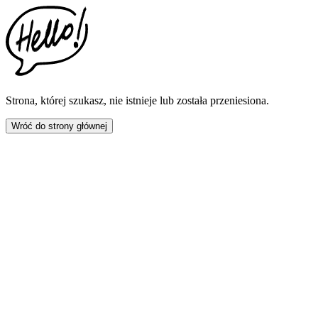
This
website
includes
an
accessibility
menu.
Press
CTRL
Strona, której szukasz, nie istnieje lub została przeniesiona.
+
F9
Wróć do strony głównej
to
enable
screen
reader
adjustments.
Press
CTRL
+
F5
to
open
the
accessibility
menu.