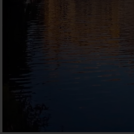
Newsletter • 2 min. czytania
Co warto zobaczyć w Warszawie w lipcu 2026
Lipcowe wieczory nad Wisłą i darmowe koncerty chopinowskie w
Łazienkach to stałe punkty letniego kalendarza Warszawy. W tym
miesiącu miasto świętuje rocznicę odbudowy Starówki i powoli
przygotowuje się do obchodów wybuchu Powstania. Zebraliśmy
najważniejsze wydarzenia i miejsca, na które warto zwrócić uwagę
podczas spacerów.