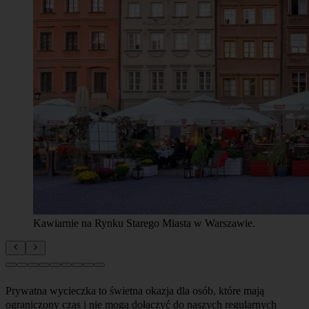
Prywatna wycieczka to świetna okazja dla osób, które mają
ograniczony czas i nie mogą dołączyć do naszych regularnych
BEZPŁATNYCH wycieczek pieszych lub po prostu wolą
przebywać w małej grupie przyjaciół. To Ty wybierasz, kiedy
wycieczka ma się rozpocząć i jaki ma być jej temat. Jeśli nie jesteś
pewien, co chcesz zwiedzić podczas wycieczki, daj nam znać, a my
pomożemy Ci zaplanować wycieczkę, która najlepiej odpowiada
Twoim potrzebom i zainteresowaniom.
Skontaktuj się z nami
, aby
uzyskać więcej informacji na temat naszej prywatnej oferty, w tym
cen
, terminów i zasad rezerwacji.Co więcej, nie musisz martwić się
o znalezienie przewodnika w miejscu spotkania - może on spotkać
się z Tobą w dowolnym miejscu w mieście lub odebrać Cię z
hotelu. Nie musisz przestrzegać naszego ścisłego harmonogramu
regularnych wycieczek, możemy zorganizować wycieczkę zgodnie
z Twoimi potrzebami. Powiedz nam, jaką grupą jesteś (studenci,
grupa szkolna, seniorzy, grupa przyjaciół, grupa współpracowników
w podróży służbowej itp.) i jakie są Twoje zainteresowania, a my
dołożymy wszelkich starań, aby przygotować dla Ciebie wycieczkę,
która odpowiada Twoim potrzebom i oczekiwaniom.
JĘZYKI:
Możemy zorganizować prywatne wycieczki w różnych