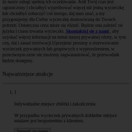
W przypadku wycieczek prywatnych dokładne miejsce
ustalane jest bezpośrednio z klientem.
Sprawdź na mapie
2
Stare Miasto w Warszawie
Poznaj serce miasta, pięknie odbudowane po zniszczeniach II
wojny światowej.
3
Żydowska Warszawa
Odkryj bogatą historię i dziedzictwo niegdyś kwitnącej
warszawskiej społeczności żydowskiej.
4
Warszawa komunistyczna