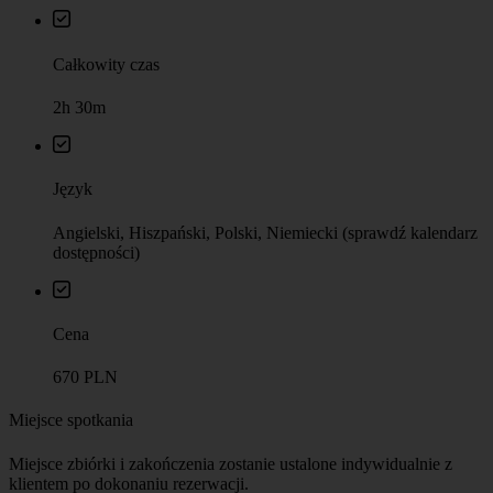
Miejsce spotkania
Miejsce zbiórki i zakończenia zostanie ustalone indywidualnie z
klientem po dokonaniu rezerwacji.
Sprawdź na mapie
Dodatkowe informacje
☂︎ Ta wycieczka jest organizowana przez przewodników
Walkative Warsaw. Szukaj przewodnika z żółtym parasolem.
♿️ Wycieczka odpowiednia dla osób z ograniczoną
mobilnością i wózków