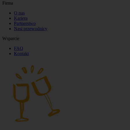
Prawne
Regulamin
Mapa strony
© 2025 Walkative. Wszystkie prawa zastrzeżone.
Instagram
Facebook
WhatsApp
E‑mail
Menu
Szukaj
Zarezerwuj