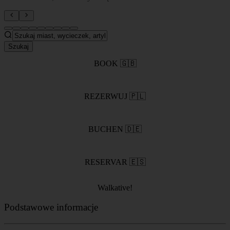
Walkative!
Podstawowe informacje
Całkowity czas
2h 30m
Język
Angielski, Hiszpański, Polski, Niemiecki (sprawdź kalendarz
dostępności)
Cena
670 PLN