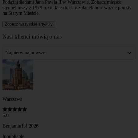
5.0
Benjamin
1.4.2026
Inoubliable
Nous avons fait appel au service de
Walkative Warsaw pour organiser une visite
guidée de Varsovie. Ça a été la meilleure
expérience de visite guidée que nous avons
eue, Agnieszka, notre guide, était au top,
relatant avec émotion l'Histoire de Varsovie.
Encore un grand merci à elle et à toute
l'équipe Walkative pour cette expérience
inoubliable
Pokaż więcej