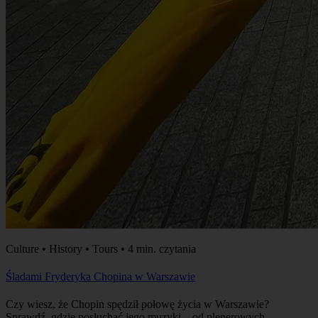
Śladami Fryderyka Chopina w Warszawie
Czy wiesz, że Chopin spędził połowę życia w Warszawie?
Sprawdź, gdzie posłuchać jego muzyki – od plenerowych
koncertów w Łazienkach Królewskich po kameralne recitale na
Starym Mieście.