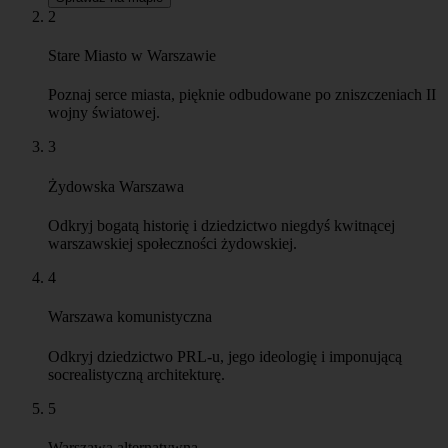
Odkryj dziedzictwo PRL-u, jego ideologię i imponującą
socrealistyczną architekturę.
5
Warszawa alternatywna
Doświadcz bohemy miasta, odkrywając sztukę uliczną,
modne miejsca i dzielnice poza utartymi szlakami.
6
Warszawa w czasie wojny
Poznaj bohaterską historię Warszawy z czasów II wojny
światowej, w tym Powstanie 1944 i jego niemal całkowite
zniszczenie.
FAQ
Zobacz najnowsze artykuły