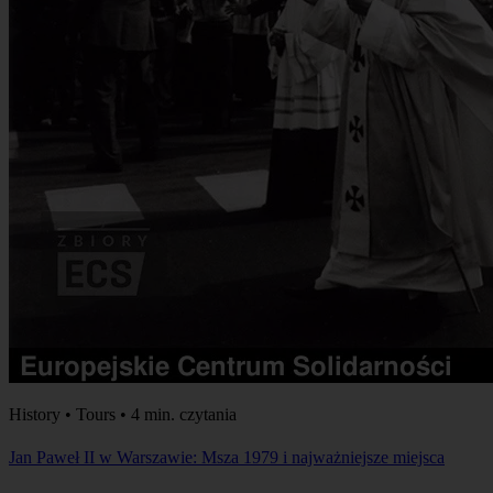
History • Tours • 4 min. czytania
Jan Paweł II w Warszawie: Msza 1979 i najważniejsze miejsca
Podążaj śladami Jana Pawła II w Warszawie. Zobacz miejsce
słynnej mszy z 1979 roku, klasztor Urszulanek oraz ważne punkty
na Starym Mieście.
Zobacz wszystkie artykuły
Nasi klienci mówią o nas
Najpierw najnowsze
Warszawa