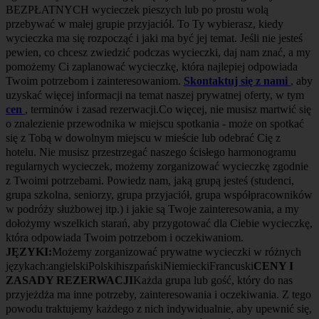
językach:angielskiPolskihiszpańskiNiemieckiFrancuski
CENY I
ZASADY REZERWACJI
Każda grupa lub gość, który do nas
przyjeżdża ma inne potrzeby, zainteresowania i oczekiwania. Z tego
powodu traktujemy każdego z nich indywidualnie, aby upewnić się,
że nasze usługi spełnią ich oczekiwania. Jeśli Twój czas jest
ograniczony i chciałbyś wypróbować więcej niż jedną wycieczkę
lub chciałbyś zobaczyć coś innego, daj nam znać, a my
przygotujemy dla Ciebie wycieczkę dostosowaną do Twoich
potrzeb. Ostateczna cena może się różnić. Będzie ona zależeć od
języka i czasu trwania wycieczki.
Skontaktuj się z nami
, aby
uzyskać więcej informacji na temat naszej prywatnej oferty, w tym
cen, dat i zasad rezerwacji.Uprzejmie prosimy o rezerwowanie
wycieczek prywatnych lub grupowych z wyprzedzeniem, w
przeciwnym razie nie możemy zagwarantować, że przewodnik
będzie dostępny.
Najważniejsze atrakcje
1
Indywidualne miejsce zbiórki i zakończenia