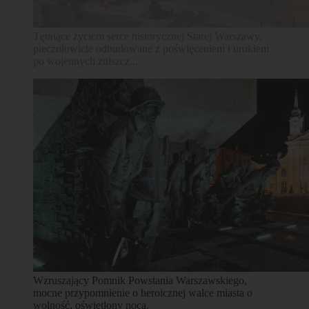
Wzruszający Pomnik Powstania Warszawskiego,
mocne przypomnienie o heroicznej walce miasta o
wolność, oświetlony nocą.
Szukaj
BOOK 🇬🇧
REZERWUJ 🇵🇱
BUCHEN 🇩🇪
RESERVAR 🇪🇸