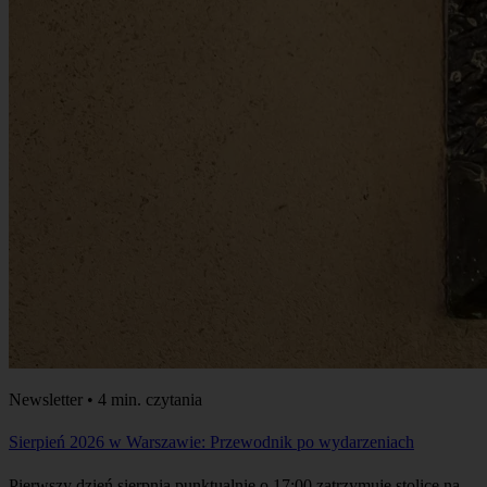
Newsletter • 4 min. czytania
Sierpień 2026 w Warszawie: Przewodnik po wydarzeniach
Pierwszy dzień sierpnia punktualnie o 17:00 zatrzymuje stolicę na
jedną minutę. Kiedy milkną syreny przypominające o Godzinie W,
Warszawa wraca do rytmu późnego lata. Przed nami tygodnie pełne
niedzielnych koncertów chopinowskich w Łazienkach
Królewskich, targu śniadaniowego na Żoliborzu i spacerów po
Bulwarach Wiślanych.