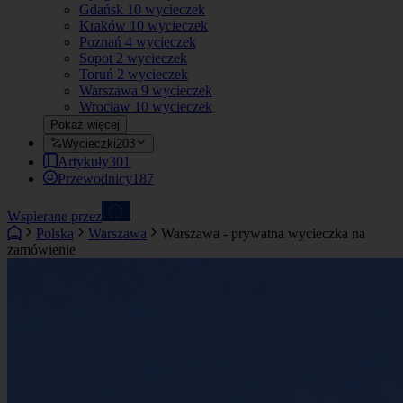
Gdańsk
10 wycieczek
Kraków
10 wycieczek
Poznań
4 wycieczek
Sopot
2 wycieczek
Toruń
2 wycieczek
Warszawa
9 wycieczek
Wrocław
10 wycieczek
Pokaż więcej
Wycieczki
203
Artykuły
301
Przewodnicy
187
Wspierane przez
Polska
Warszawa
Warszawa - prywatna wycieczka na
zamówienie