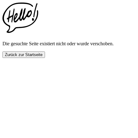
This
website
includes
an
accessibility
menu.
Press
CTRL
Die gesuchte Seite existiert nicht oder wurde verschoben.
+
F9
Zurück zur Startseite
to
enable
screen
reader
adjustments.
Press
CTRL
+
F5
to
open
the
accessibility
menu.