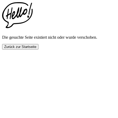
This
website
includes
an
accessibility
menu.
Press
CTRL
Die gesuchte Seite existiert nicht oder wurde verschoben.
+
F9
Zurück zur Startseite
to
enable
screen
reader
adjustments.
Press
CTRL
+
F5
to
open
the
accessibility
menu.