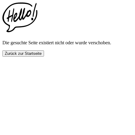
This
website
includes
an
accessibility
menu.
Press
CTRL
Die gesuchte Seite existiert nicht oder wurde verschoben.
+
F9
Zurück zur Startseite
to
enable
screen
reader
adjustments.
Press
CTRL
+
F5
to
open
the
accessibility
menu.