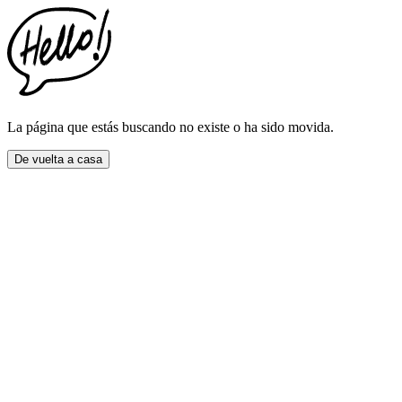
This
website
includes
an
accessibility
menu.
Press
CTRL
La página que estás buscando no existe o ha sido movida.
+
F9
De vuelta a casa
to
enable
screen
reader
adjustments.
Press
CTRL
+
F5
to
open
the
accessibility
menu.