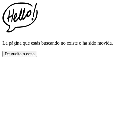
This
website
includes
an
accessibility
menu.
Press
CTRL
La página que estás buscando no existe o ha sido movida.
+
F9
De vuelta a casa
to
enable
screen
reader
adjustments.
Press
CTRL
+
F5
to
open
the
accessibility
menu.