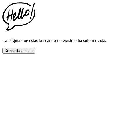
This
website
includes
an
accessibility
menu.
Press
CTRL
La página que estás buscando no existe o ha sido movida.
+
F9
De vuelta a casa
to
enable
screen
reader
adjustments.
Press
CTRL
+
F5
to
open
the
accessibility
menu.