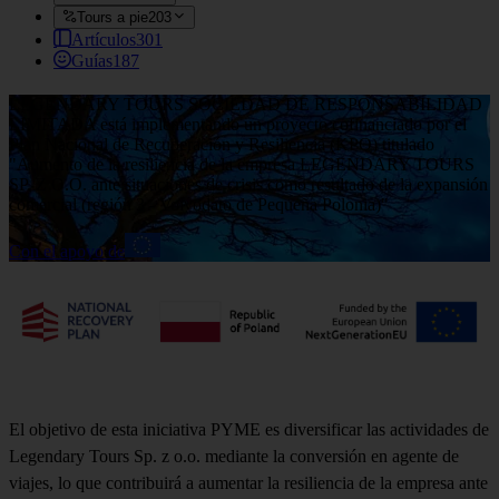
Tours a pie
203
Artículos
301
Guías
187
LEGENDARY TOURS SOCIEDAD DE RESPONSABILIDAD
LIMITADA está implementando un proyecto cofinanciado por el
Plan Nacional de Recuperación y Resiliencia (KPO) titulado
"Aumento de la resiliencia de la empresa LEGENDARY TOURS
SP. Z O.O. ante situaciones de crisis como resultado de la expansión
comercial (región 3 - Voivodato de Pequeña Polonia)"
Con el apoyo de
El objetivo de esta iniciativa PYME es diversificar las actividades de
Legendary Tours Sp. z o.o. mediante la conversión en agente de
viajes, lo que contribuirá a aumentar la resiliencia de la empresa ante