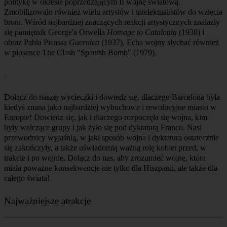
politykę w okresie poprzedzającym II wojnę światową.
Zmobilizowało również wielu artystów i intelektualistów do wzięcia
broni. Wśród najbardziej znaczących reakcji artystycznych znalazły
się pamiętnik George'a Orwella
Homage to Catalonia
(1938) i
obraz Pabla Picassa
Guernica
(1937). Echa wojny słychać również
w piosence The Clash "Spanish Bomb" (1979).
Dołącz do naszej wycieczki i dowiedz się, dlaczego Barcelona była
kiedyś znana jako najbardziej wybuchowe i rewolucyjne miasto w
Europie! Dowiedz się, jak i dlaczego rozpoczęła się wojna, kim
były walczące grupy i jak żyło się pod dyktaturą Franco. Nasi
przewodnicy wyjaśnią, w jaki sposób wojna i dyktatura ostatecznie
się zakończyły, a także uświadomią ważną rolę kobiet przed, w
trakcie i po wojnie. Dołącz do nas, aby zrozumieć wojnę, która
miała poważne konsekwencje nie tylko dla Hiszpanii, ale także dla
całego świata!
Najważniejsze atrakcje