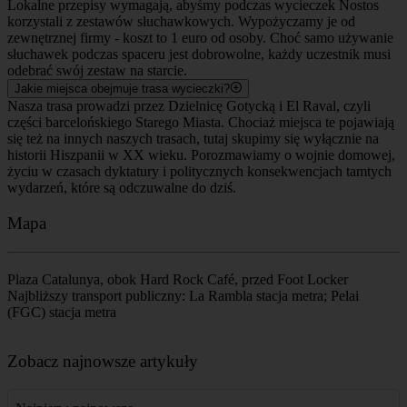
Lokalne przepisy wymagają, abyśmy podczas wycieczek Nostos
korzystali z zestawów słuchawkowych. Wypożyczamy je od
zewnętrznej firmy - koszt to 1 euro od osoby. Choć samo używanie
słuchawek podczas spaceru jest dobrowolne, każdy uczestnik musi
odebrać swój zestaw na starcie.
Jakie miejsca obejmuje trasa wycieczki?
Nasza trasa prowadzi przez Dzielnicę Gotycką i El Raval, czyli
części barcelońskiego Starego Miasta. Chociaż miejsca te pojawiają
się też na innych naszych trasach, tutaj skupimy się wyłącznie na
historii Hiszpanii w XX wieku. Porozmawiamy o wojnie domowej,
życiu w czasach dyktatury i politycznych konsekwencjach tamtych
wydarzeń, które są odczuwalne do dziś.
Mapa
Plaza Catalunya, obok Hard Rock Café, przed Foot Locker
Najbliższy transport publiczny: La Rambla stacja metra; Pelai
(FGC) stacja metra
Leaflet
|
©
OpenStreetMap
contributors
+
Zobacz najnowsze artykuły
−