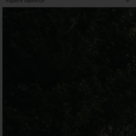
Najpierw najnowsze