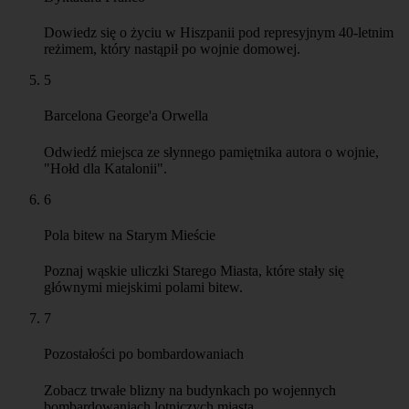
Dowiedz się o życiu w Hiszpanii pod represyjnym 40-letnim
reżimem, który nastąpił po wojnie domowej.
5
Barcelona George'a Orwella
Odwiedź miejsca ze słynnego pamiętnika autora o wojnie,
"Hołd dla Katalonii".
6
Pola bitew na Starym Mieście
Poznaj wąskie uliczki Starego Miasta, które stały się
głównymi miejskimi polami bitew.
7
Pozostałości po bombardowaniach
Zobacz trwałe blizny na budynkach po wojennych
bombardowaniach lotniczych miasta.