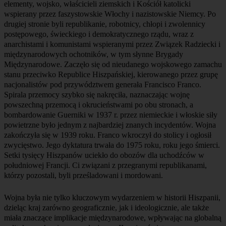
elementy, wojsko, właścicieli ziemskich i Kościół katolicki
wspierany przez faszystowskie Włochy i nazistowskie Niemcy. Po
drugiej stronie byli republikanie, robotnicy, chłopi i zwolennicy
postępowego, świeckiego i demokratycznego rządu, wraz z
anarchistami i komunistami wspieranymi przez Związek Radziecki i
międzynarodowych ochotników, w tym słynne Brygady
Międzynarodowe. Zaczęło się od nieudanego wojskowego zamachu
stanu przeciwko Republice Hiszpańskiej, kierowanego przez grupę
nacjonalistów pod przywództwem generała Francisco Franco.
Spirala przemocy szybko się nakręciła, naznaczając wojnę
powszechną przemocą i okrucieństwami po obu stronach, a
bombardowanie Guerniki w 1937 r. przez niemieckie i włoskie siły
powietrzne było jednym z najbardziej znanych incydentów. Wojna
zakończyła się w 1939 roku. Franco wkroczył do stolicy i ogłosił
zwycięstwo. Jego dyktatura trwała do 1975 roku, roku jego śmierci.
Setki tysięcy Hiszpanów uciekło do obozów dla uchodźców w
południowej Francji. Ci związani z przegranymi republikanami,
Wojna była nie tylko kluczowym wydarzeniem w historii Hiszpanii,
dzieląc kraj zarówno geograficznie, jak i ideologicznie, ale także
miała znaczące implikacje międzynarodowe, wpływając na globalną