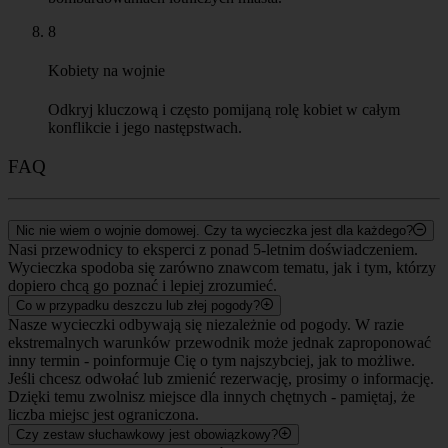
8
Kobiety na wojnie
Odkryj kluczową i często pomijaną rolę kobiet w całym
konflikcie i jego następstwach.
FAQ
Nic nie wiem o wojnie domowej. Czy ta wycieczka jest dla każdego?
Nasi przewodnicy to eksperci z ponad 5-letnim doświadczeniem.
Wycieczka spodoba się zarówno znawcom tematu, jak i tym, którzy
dopiero chcą go poznać i lepiej zrozumieć.
Co w przypadku deszczu lub złej pogody?
Nasze wycieczki odbywają się niezależnie od pogody. W razie
ekstremalnych warunków przewodnik może jednak zaproponować
inny termin - poinformuje Cię o tym najszybciej, jak to możliwe.
Jeśli chcesz odwołać lub zmienić rezerwację, prosimy o informację.
Dzięki temu zwolnisz miejsce dla innych chętnych - pamiętaj, że
liczba miejsc jest ograniczona.
Czy zestaw słuchawkowy jest obowiązkowy?