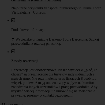
Generalitat a Ratuszem Barcelony.
Najbliższe przystanki transportu publicznego to Jaume I oraz
Via Laietana - Correus.
Dodatkowe informacje
☂︎ Wycieczkę organizuje Barkeno Tours Barcelona. Szukaj
przewodnika z różową parasolką.
Zasady rezerwacji
Rezerwacja jest obowiązkowa. Nasze wycieczki „płać, ile
chcesz” są przeznaczone dla turystów indywidualnych i
małych grup. Nie przyjmujemy grup liczących 8 osób lub
więcej, ponieważ mają one znaczący wpływ na komfort
zwiedzania innych uczestników i pracę przewodnika. Aby
uzyskać więcej informacji lub umówić się na zwiedzanie
prywatne, prosimy o kontakt bezpośredni.
O wycieczce