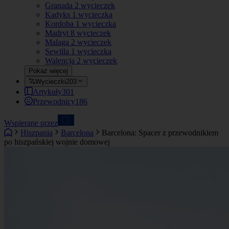
Granada
2 wycieczek
Kadyks
1 wycieczka
Kordoba
1 wycieczka
Madryt
8 wycieczek
Malaga
2 wycieczek
Sewilla
1 wycieczka
Walencja
2 wycieczek
Pokaż więcej
Wycieczki
203
Artykuły
301
Przewodnicy
186
Wspierane przez
Hiszpania
Barcelona
Barcelona: Spacer z przewodnikiem
po hiszpańskiej wojnie domowej