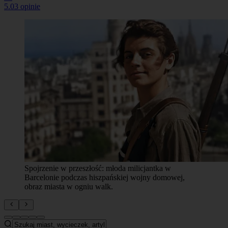
5.0
3 opinie
Generał Francisco Franco i książę Juan Carlos I,
kluczowe postacie hiszpańskiej historii XX wieku, w
strojach wojskowych.