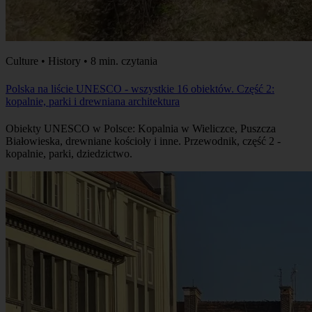
Culture • History • 8 min. czytania
Polska na liście UNESCO - wszystkie 16 obiektów. Część 2:
kopalnie, parki i drewniana architektura
Obiekty UNESCO w Polsce: Kopalnia w Wieliczce, Puszcza
Białowieska, drewniane kościoły i inne. Przewodnik, część 2 -
kopalnie, parki, dziedzictwo.