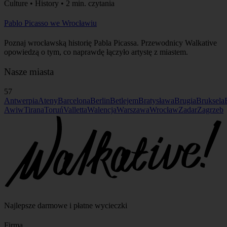
Culture • History • 2 min. czytania
Pablo Picasso we Wrocławiu
Poznaj wrocławską historię Pabla Picassa. Przewodnicy Walkative
opowiedzą o tym, co naprawdę łączyło artystę z miastem.
Nasze miasta
57
Antwerpia
Ateny
Barcelona
Berlin
Betlejem
Bratysława
Brugia
Bruksela
Awiw
Tirana
Toruń
Valletta
Walencja
Warszawa
Wrocław
Zadar
Zagrzeb
Najlepsze darmowe i płatne wycieczki
Firma