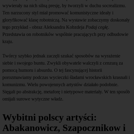
wywierały na nich silną presję, by tworzyli w duchu socrealizmu.
Ten narzucony styl miał promować komunistyczne ideały i
gloryfikować klasę robotniczą. Na wystawie zobaczymy doskonały
tego przykład - obraz Aleksandra Kobzdeja
Podaj cegłę
.
Przedstawia on robotników wspólnie pracujących przy odbudowie
kraju.
Twórcy szybko jednak zaczęli szukać sposobów na wyrażenie
siebie i swojego buntu. Zwykli obywatele walczyli z cenzurą za
pomocą humoru i absurdu. O tej fascynującej historii
porozmawiamy podczas wycieczki śladami wrocławskich krasnali i
komunizmu. Wielu powojennych artystów działało podobnie.
Sięgali po abstrakcję, metaforę i nietypowe materiały. W ten sposób
omijali surowe wytyczne władz.
Wybitni polscy artyści:
Abakanowicz, Szapocznikow i