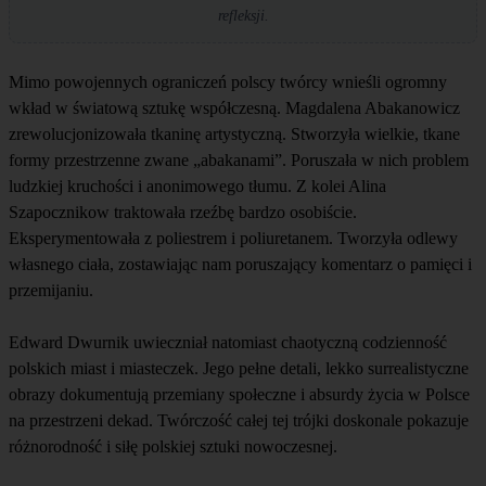
refleksji.
Mimo powojennych ograniczeń polscy twórcy wnieśli ogromny
wkład w światową sztukę współczesną. Magdalena Abakanowicz
zrewolucjonizowała tkaninę artystyczną. Stworzyła wielkie, tkane
formy przestrzenne zwane „abakanami”. Poruszała w nich problem
ludzkiej kruchości i anonimowego tłumu. Z kolei Alina
Szapocznikow traktowała rzeźbę bardzo osobiście.
Eksperymentowała z poliestrem i poliuretanem. Tworzyła odlewy
własnego ciała, zostawiając nam poruszający komentarz o pamięci i
przemijaniu.
Edward Dwurnik uwieczniał natomiast chaotyczną codzienność
polskich miast i miasteczek. Jego pełne detali, lekko surrealistyczne
obrazy dokumentują przemiany społeczne i absurdy życia w Polsce
na przestrzeni dekad. Twórczość całej tej trójki doskonale pokazuje
różnorodność i siłę polskiej sztuki nowoczesnej.