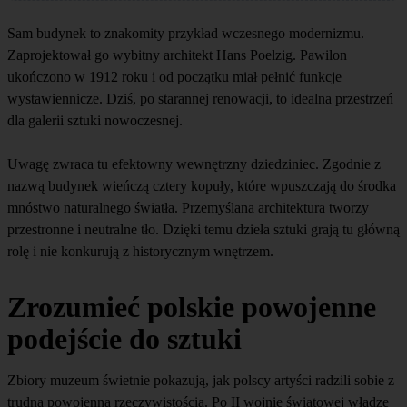
Sam budynek to znakomity przykład wczesnego modernizmu.
Zaprojektował go wybitny architekt Hans Poelzig. Pawilon
ukończono w 1912 roku i od początku miał pełnić funkcje
wystawiennicze. Dziś, po starannej renowacji, to idealna przestrzeń
dla galerii sztuki nowoczesnej.
Uwagę zwraca tu efektowny wewnętrzny dziedziniec. Zgodnie z
nazwą budynek wieńczą cztery kopuły, które wpuszczają do środka
mnóstwo naturalnego światła. Przemyślana architektura tworzy
przestronne i neutralne tło. Dzięki temu dzieła sztuki grają tu główną
rolę i nie konkurują z historycznym wnętrzem.
Zrozumieć polskie powojenne
podejście do sztuki
Zbiory muzeum świetnie pokazują, jak polscy artyści radzili sobie z
trudną powojenną rzeczywistością. Po II wojnie światowej władze