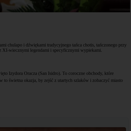
jami chulapo i dźwiękami tradycyjnego tańca chotis, tańczonego przy
y z XI-wiecznymi legendami i specyficznymi wypiekami.
to Izydora Oracza (San Isidro). To coroczne obchody, które
 to świetna okazja, by zejść z utartych szlaków i zobaczyć miasto