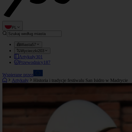
PL
Miasta
57
Wycieczki
203
Artykuły
301
Przewodnicy
187
Wspierane przez
Artykuły
Historia i tradycje festiwalu San Isidro w Madrycie