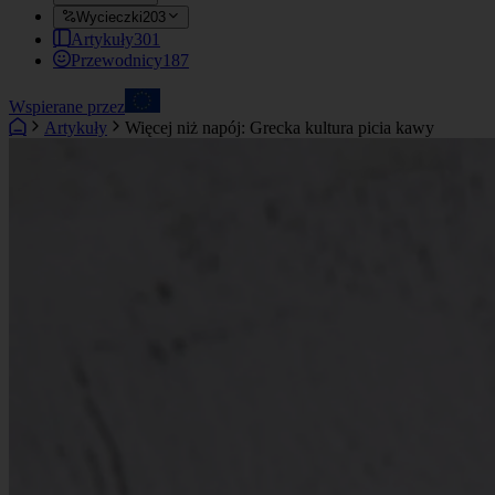
Wycieczki
203
Artykuły
301
Przewodnicy
187
Wspierane przez
Artykuły
Więcej niż napój: Grecka kultura picia kawy