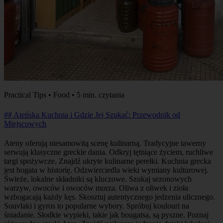
Practical Tips • Food • 5 min. czytania
## Ateńska Kuchnia i Gdzie Jej Szukać: Przewodnik od
Miejscowych
Ateny oferują niesamowitą scenę kulinarną. Tradycyjne tawerny
serwują klasyczne greckie dania. Odkryj tętniące życiem, ruchliwe
targi spożywcze. Znajdź ukryte kulinarne perełki. Kuchnia grecka
jest bogata w historię. Odzwierciedla wieki wymiany kulturowej.
Świeże, lokalne składniki są kluczowe. Szukaj sezonowych
warzyw, owoców i owoców morza. Oliwa z oliwek i zioła
wzbogacają każdy kęs. Skosztuj autentycznego jedzenia ulicznego.
Souvlaki i gyros to popularne wybory. Spróbuj koulouri na
śniadanie. Słodkie wypieki, takie jak bougatsa, są pyszne. Poznaj