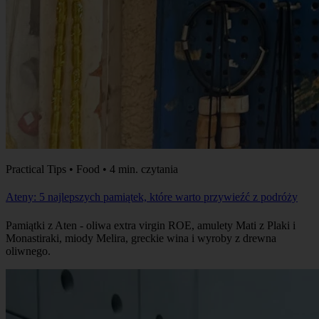
Practical Tips • Food • 4 min. czytania
Ateny: 5 najlepszych pamiątek, które warto przywieźć z podróży
Pamiątki z Aten - oliwa extra virgin ROE, amulety Mati z Plaki i
Monastiraki, miody Melira, greckie wina i wyroby z drewna
oliwnego.