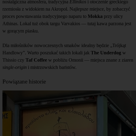
nostalgiczna atmosfera, tradycyjna
Ellinikos
i otoczenie greckiego
rzemiosła z widokiem na Akropol. Najlepsze miejsce, by zobaczyć
proces powstawania tradycyjnego naparu to
Mokka
przy ulicy
Athinas. Lokal tuż obok targu Varvakios — tutaj kawa parzona jest
w gorącym piasku.
Dla miłośników nowoczesnych smaków idealny będzie „Trójkąt
Handlowy”. Warto poszukać takich lokali jak
The Underdog
w
Thissio czy
Taf Coffee
w pobliżu Omonii — miejsca znane z ziaren
single-origin
i mistrzowskich baristów.
Powiązane historie