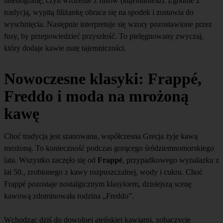
tasenografię, czyli wróżenie z fusów (
kafemanteia
). Zgodnie z
tradycją, wypitą filiżankę obraca się na spodek i zostawia do
wyschnięcia. Następnie interpretuje się wzory pozostawione przez
fusy, by przepowiedzieć przyszłość. To pielęgnowany zwyczaj,
który dodaje kawie nutę tajemniczości.
Nowoczesne klasyki: Frappé,
Freddo i moda na mrożoną
kawę
Choć tradycja jest szanowana, współczesna Grecja żyje kawą
mrożoną. To konieczność podczas gorącego śródziemnomorskiego
lata. Wszystko zaczęło się od
Frappé
, przypadkowego wynalazku z
lat 50., zrobionego z kawy rozpuszczalnej, wody i cukru. Choć
Frappé pozostaje nostalgicznym klasykiem, dzisiejszą scenę
kawową zdominowała rodzina „Freddo”.
Wchodząc dziś do dowolnej ateńskiej kawiarni, zobaczycie