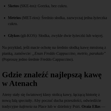
Sketos
(SKE-tos): Gorzka, bez cukru.
Metrios
(MET-rios): Średnio słodka, zazwyczaj jedna łyżeczka
cukru.
Glykos
(gli-KOS): Słodka, zwykle dwie łyżeczki lub więcej.
Na przykład, jeśli macie ochotę na średnio słodką kawę mrożoną z
pianką, zamówcie:
„Enan Freddo Cappuccino, metrio, parakalo”
(Poproszę jedno średnie Freddo Cappuccino).
Gdzie znaleźć najlepszą kawę
w Atenach
Ateny stały się światowej klasy stolicą kawy, łączącą historię z
nową falą
specialty
. Aby poczuć ducha przeszłości, odwiedźcie
tradycyjne
kafeneia
na Place lub w dzielnicy Psiri.
Oraia Ellas
—