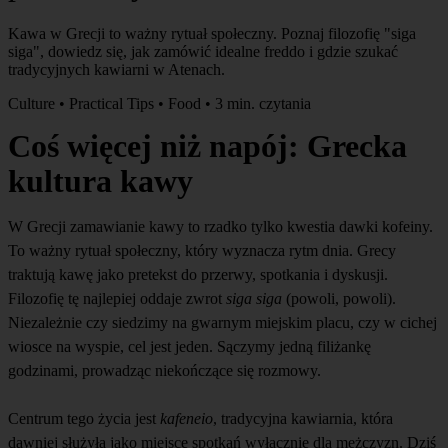
Kawa w Grecji to ważny rytuał społeczny. Poznaj filozofię "siga
siga", dowiedz się, jak zamówić idealne freddo i gdzie szukać
tradycyjnych kawiarni w Atenach.
Culture • Practical Tips • Food • 3 min. czytania
Coś więcej niż napój: Grecka
kultura kawy
W Grecji zamawianie kawy to rzadko tylko kwestia dawki kofeiny.
To ważny rytuał społeczny, który wyznacza rytm dnia. Grecy
traktują kawę jako pretekst do przerwy, spotkania i dyskusji.
Filozofię tę najlepiej oddaje zwrot
siga siga
(powoli, powoli).
Niezależnie czy siedzimy na gwarnym miejskim placu, czy w cichej
wiosce na wyspie, cel jest jeden. Sączymy jedną filiżankę
godzinami, prowadząc niekończące się rozmowy.
Centrum tego życia jest
kafeneio
, tradycyjna kawiarnia, która
dawniej służyła jako miejsce spotkań wyłącznie dla mężczyzn. Dziś