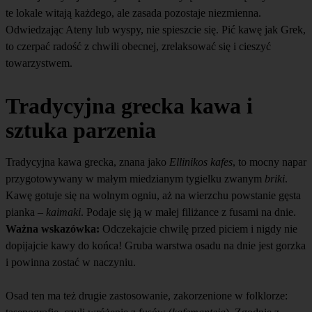
te lokale witają każdego, ale zasada pozostaje niezmienna.
Odwiedzając Ateny lub wyspy, nie spieszcie się. Pić kawę jak Grek,
to czerpać radość z chwili obecnej, zrelaksować się i cieszyć
towarzystwem.
Tradycyjna grecka kawa i
sztuka parzenia
Tradycyjna kawa grecka, znana jako
Ellinikos kafes
, to mocny napar
przygotowywany w małym miedzianym tygielku zwanym
briki
.
Kawę gotuje się na wolnym ogniu, aż na wierzchu powstanie gęsta
pianka –
kaimaki
. Podaje się ją w małej filiżance z fusami na dnie.
Ważna wskazówka:
Odczekajcie chwilę przed piciem i nigdy nie
dopijajcie kawy do końca! Gruba warstwa osadu na dnie jest gorzka
i powinna zostać w naczyniu.
Osad ten ma też drugie zastosowanie, zakorzenione w folklorze: