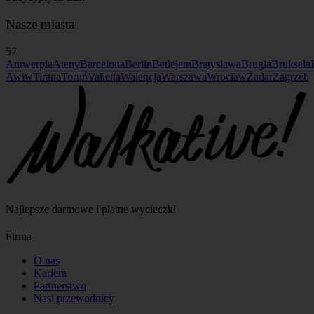
Nasze miasta
57
Antwerpia
Ateny
Barcelona
Berlin
Betlejem
Bratysława
Brugia
Bruksela
Awiw
Tirana
Toruń
Valletta
Walencja
Warszawa
Wrocław
Zadar
Zagrzeb
Najlepsze darmowe i płatne wycieczki
Firma
O nas
Kariera
Partnerstwo
Nasi przewodnicy