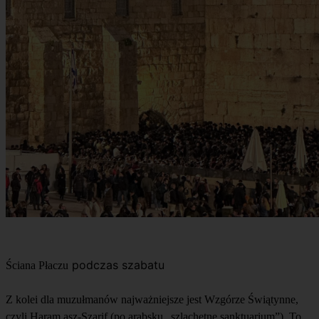
podczas szabatu
Ściana Płaczu
Z kolei dla muzułmanów najważniejsze jest Wzgórze Świątynne,
czyli Haram asz-Szarif (po arabsku „szlachetne sanktuarium”). To