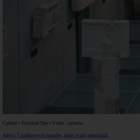
Culture • Practical Tips • 6 min. czytania
Ateny: 5 najlepszych muzeów, które warto odwiedzić