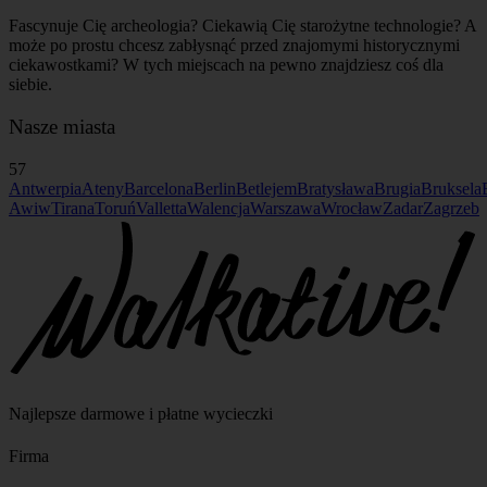
Fascynuje Cię archeologia? Ciekawią Cię starożytne technologie? A
może po prostu chcesz zabłysnąć przed znajomymi historycznymi
ciekawostkami? W tych miejscach na pewno znajdziesz coś dla
siebie.
Nasze miasta
57
Antwerpia
Ateny
Barcelona
Berlin
Betlejem
Bratysława
Brugia
Bruksela
Awiw
Tirana
Toruń
Valletta
Walencja
Warszawa
Wrocław
Zadar
Zagrzeb
Najlepsze darmowe i płatne wycieczki
Firma