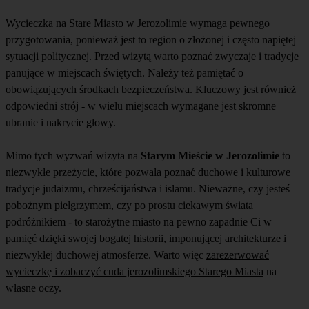
Wycieczka na Stare Miasto w Jerozolimie wymaga pewnego
przygotowania, ponieważ jest to region o złożonej i często napiętej
sytuacji politycznej. Przed wizytą warto poznać zwyczaje i tradycje
panujące w miejscach świętych. Należy też pamiętać o
obowiązujących środkach bezpieczeństwa. Kluczowy jest również
odpowiedni strój - w wielu miejscach wymagane jest skromne
ubranie i nakrycie głowy.
Mimo tych wyzwań wizyta na
Starym Mieście w Jerozolimie
to
niezwykłe przeżycie, które pozwala poznać duchowe i kulturowe
tradycje judaizmu, chrześcijaństwa i islamu. Nieważne, czy jesteś
pobożnym pielgrzymem, czy po prostu ciekawym świata
podróżnikiem - to starożytne miasto na pewno zapadnie Ci w
pamięć dzięki swojej bogatej historii, imponującej architekturze i
niezwykłej duchowej atmosferze. Warto więc
zarezerwować
wycieczkę i zobaczyć cuda jerozolimskiego Starego Miasta
na
własne oczy.