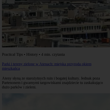
Practical Tips • History • 4 min. czytania
Parki i tereny zielone w Atenach: miejska przyroda okiem
mieszkańca
Ateny słyną ze starożytnych ruin i bogatej kultury. Jednak poza
Partenonem i gwarnymi targowiskami znajdziecie tu zaskakująco
dużo parków i zieleni.