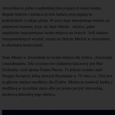
Jerozolima to jedno z najbardziej fascynujących miast świata.
Bogata historia i tętniąca życiem kultura przyciągają tu
podróżników z całego globu. W sercu tego starożytnego miasta, za
potężnymi murami, kryje się Stare Miasto - miejsce, gdzie
znajdziemy najważniejsze święte miejsca na świecie. Jeśli szukasz
niezapomnianych wrażeń, wizyta na Starym Mieście w Jerozolimie
to absolutna konieczność.
Stare Miasto w Jerozolimie to święte miejsce dla żydów, chrześcijan
i muzułmanów. Dla wyznawców judaizmu kluczowy jest Mur
Zachodni, czyli słynna Ściana Płaczu. To jedyna ocalała część
Drugiej Świątyni, którą zburzyli Rzymianie w 70 roku n.e. Dziś jest
to główne miejsce modlitwy dla Żydów. Można tu zostawić kartkę z
modlitwą w szczelinie muru albo po prostu poczuć niezwykłą,
duchową atmosferę tego miejsca.