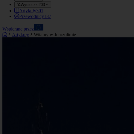
Wycieczki
203
Artykuły
301
Przewodnicy
187
Wspierane przez
Artykuły
Witamy w Jerozolimie