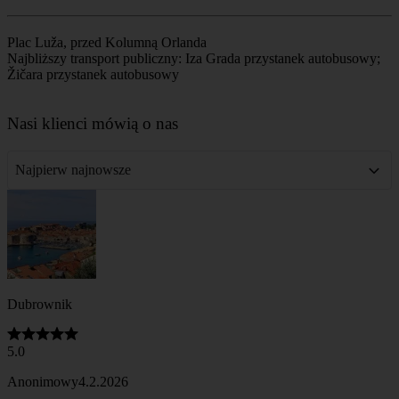
Plac Luža, przed Kolumną Orlanda
Najbliższy transport publiczny: Iza Grada przystanek autobusowy;
Žičara przystanek autobusowy
Leaflet
|
©
OpenStreetMap
contributors
+
Nasi klienci mówią o nas
−
Najpierw najnowsze
Dubrownik
5.0
Anonimowy
4.2.2026