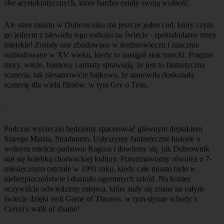
Ale stare miasto w Dubrowniku ma jeszcze jeden cud, który czyni
go jednym z niewielu tego rodzaju na świecie - spektakularne mury
miejskie! Zostały one zbudowane w średniowieczu i znacznie
rozbudowane w XV wieku, kiedy to nastąpił atak turecki. Potężne
mury, wieże, bastiony i armaty sprawiają, że jest to fantastyczna
sceneria, tak niesamowicie bajkowa, że stanowiła doskonałą
scenerię dla wielu filmów, w tym Gry o Tron.
Podczas wycieczki będziemy spacerować głównym deptakiem
Starego Miasta, Stradunem. Usłyszymy fantastyczne historie o
wolnym mieście-państwie Ragusa i dowiemy się, jak Dubrownik
stał się kolebką chorwackiej kultury. Porozmawiamy również o 7-
miesięcznym ostrzale w 1991 roku, kiedy całe miasto było w
niebezpieczeństwie i doznało ogromnych szkód. Na koniec
oczywiście odwiedzimy miejsca, które stały się znane na całym
świecie dzięki serii Game of Thrones, w tym słynne schody z