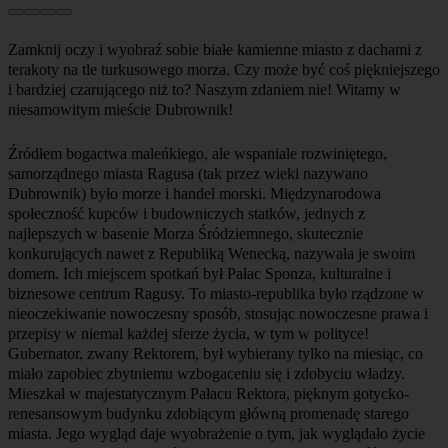
Zamknij oczy i wyobraź sobie białe kamienne miasto z dachami z
terakoty na tle turkusowego morza. Czy może być coś piękniejszego
i bardziej czarującego niż to? Naszym zdaniem nie! Witamy w
niesamowitym mieście Dubrownik!
Źródłem bogactwa maleńkiego, ale wspaniale rozwiniętego,
samorządnego miasta Ragusa (tak przez wieki nazywano
Dubrownik) było morze i handel morski. Międzynarodowa
społeczność kupców i budowniczych statków, jednych z
najlepszych w basenie Morza Śródziemnego, skutecznie
konkurujących nawet z Republiką Wenecką, nazywała je swoim
domem. Ich miejscem spotkań był Pałac Sponza, kulturalne i
biznesowe centrum Ragusy. To miasto-republika było rządzone w
nieoczekiwanie nowoczesny sposób, stosując nowoczesne prawa i
przepisy w niemal każdej sferze życia, w tym w polityce!
Gubernator, zwany Rektorem, był wybierany tylko na miesiąc, co
miało zapobiec zbytniemu wzbogaceniu się i zdobyciu władzy.
Mieszkał w majestatycznym Pałacu Rektora, pięknym gotycko-
renesansowym budynku zdobiącym główną promenadę starego
miasta. Jego wygląd daje wyobrażenie o tym, jak wyglądało życie