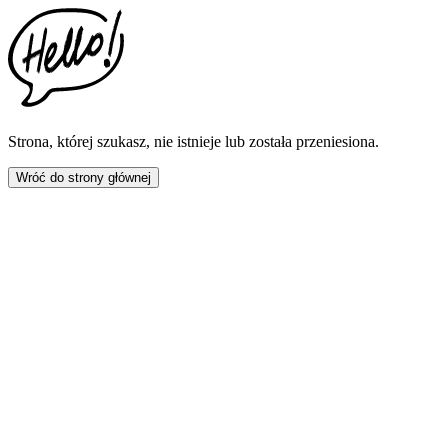
This
website
includes
an
accessibility
menu.
Press
CTRL
Strona, której szukasz, nie istnieje lub została przeniesiona.
+
F9
Wróć do strony głównej
to
enable
screen
reader
adjustments.
Press
CTRL
+
F5
to
open
the
accessibility
menu.