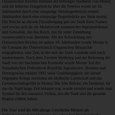
Osmanischen Reiches entstand der befestigte Stadtkern von Mostar,
und die hölzerne Hängebrücke über die Neretva wurde im 16.
Jahrhundert durch eine einspurige Steinbogenbrücke ersetzt.
Jahrhundert durch eine einspurige Bogenbrücke aus Stein ersetzt.
Die Brücke an diesem Flussübergang gab der Stadt ihren Namen
und erwies sich als ein Meisterwerk osmanischer Ingenieurskunst
und Genialität, das das Reich, das für seine Entstehung
verantwortlich war, überlebte. Mit der Schwächung des
Osmanischen Reiches im späten 19. Jahrhundert wurde Mostar in
die Grenzen der Österreichisch-Ungarischen Monarchie
eingegliedert, eine Zeit, in der sich die Stadt wandelte und rasch
modernisierte. Nach dem Zweiten Weltkrieg und der Befreiung der
Stadt von der faschistischen Kontrolle wurde Mostar Teil der
Sozialistischen Föderativen Republik Jugoslawien. Bosnien und
Herzegowina erklärte 1992 seine Unabhängigkeit; die darauf
folgenden Kriege zerstörten die idyllische Landschaft und das
Gemeinschaftsgefühl in Mostar. Die Alte Brücke, ein Denkmal, für
das die Stadt lange Zeit bekannt war, wurde zerstört und wurde zum
Symbol für den massiven Verlust, den die Stadt und die gesamte
Region erlitten haben.
Die Tour wird die 600-jährige Geschichte Mostars als