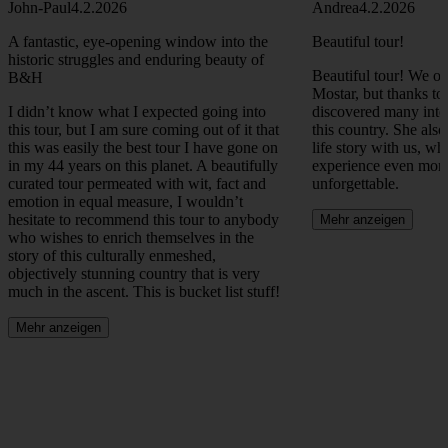
John-Paul
4.2.2026
Andrea
4.2.2026
A fantastic, eye-opening window into the
Beautiful tour!
historic struggles and enduring beauty of
Beautiful tour! We on
B&H
Mostar, but thanks to
I didn’t know what I expected going into
discovered many inter
this tour, but I am sure coming out of it that
this country. She als
this was easily the best tour I have gone on
life story with us, w
in my 44 years on this planet. A beautifully
experience even more
curated tour permeated with wit, fact and
unforgettable.
emotion in equal measure, I wouldn’t
hesitate to recommend this tour to anybody
Mehr anzeigen
who wishes to enrich themselves in the
story of this culturally enmeshed,
objectively stunning country that is very
much in the ascent. This is bucket list stuff!
Mehr anzeigen