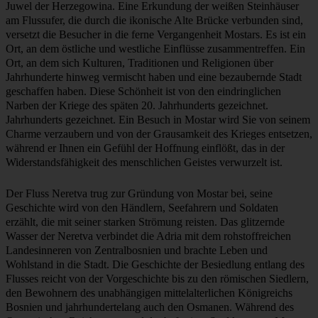
Juwel der Herzegowina. Eine Erkundung der weißen Steinhäuser
am Flussufer, die durch die ikonische Alte Brücke verbunden sind,
versetzt die Besucher in die ferne Vergangenheit Mostars. Es ist ein
Ort, an dem östliche und westliche Einflüsse zusammentreffen. Ein
Ort, an dem sich Kulturen, Traditionen und Religionen über
Jahrhunderte hinweg vermischt haben und eine bezaubernde Stadt
geschaffen haben. Diese Schönheit ist von den eindringlichen
Narben der Kriege des späten 20. Jahrhunderts gezeichnet.
Jahrhunderts gezeichnet. Ein Besuch in Mostar wird Sie von seinem
Charme verzaubern und von der Grausamkeit des Krieges entsetzen,
während er Ihnen ein Gefühl der Hoffnung einflößt, das in der
Widerstandsfähigkeit des menschlichen Geistes verwurzelt ist.
Der Fluss Neretva trug zur Gründung von Mostar bei, seine
Geschichte wird von den Händlern, Seefahrern und Soldaten
erzählt, die mit seiner starken Strömung reisten. Das glitzernde
Wasser der Neretva verbindet die Adria mit dem rohstoffreichen
Landesinneren von Zentralbosnien und brachte Leben und
Wohlstand in die Stadt. Die Geschichte der Besiedlung entlang des
Flusses reicht von der Vorgeschichte bis zu den römischen Siedlern,
den Bewohnern des unabhängigen mittelalterlichen Königreichs
Bosnien und jahrhundertelang auch den Osmanen. Während des