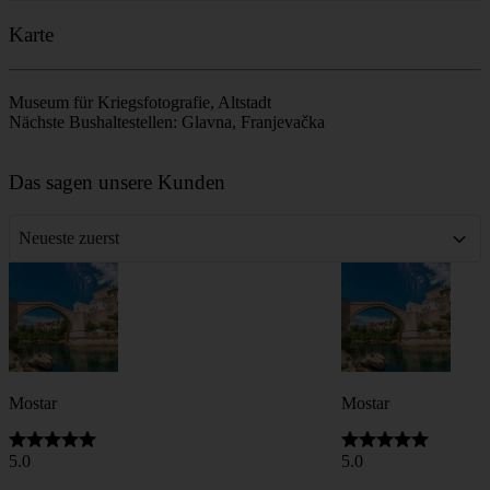
Karte
Museum für Kriegsfotografie, Altstadt
Nächste Bushaltestellen: Glavna, Franjevačka
Leaflet
|
©
OpenStreetMap
contributors
+
Das sagen unsere Kunden
−
Neueste zuerst
Mostar
Mostar
5.0
5.0