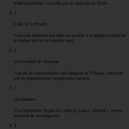
Juego de la ciudad de Wrocław
Un desafío interactivo por equipos que explora la ciudad
resolviendo enigmas y respondiendo preguntas.
3
Ayuntamiento
Un edificio administrativo histórico situado en el centro de la
Plaza del Mercado Principal de Wrocław.
4
Plaza de la Sal
Una pintoresca plaza adyacente al Mercado Principal,
tradicionalmente conocida por su mercado de flores.
5
Calle de la Prisión