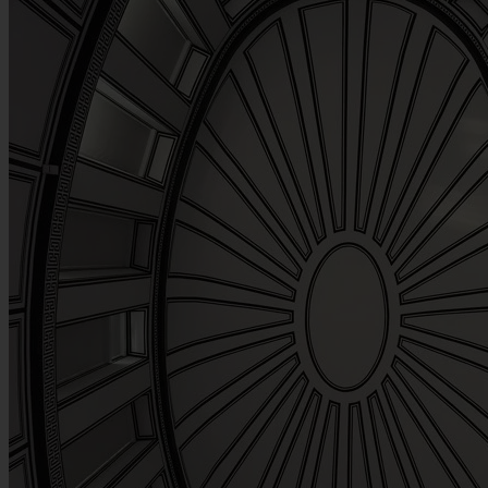
Newsletter • 5 min. de lectura
Things to Do in Wroclaw in June 2026
Summer has officially arrived in Lower Silesia! June 2026 is
shaping up to be a spectacular month in Wroclaw. With the days
getting longer, the weather warming up, and the city’s gardens in full
bloom, the "Venice of the North" is buzzing with energy.