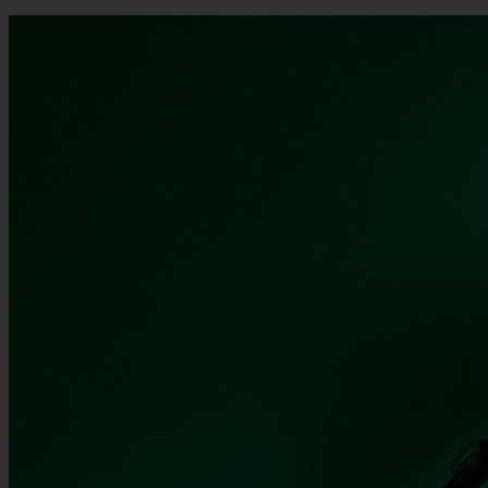
Culture • Practical Tips • History • Tours • Newsletter • 4 min. de
lectura
Cómo el arte urbano revitalizó el barrio de Nadodrze en Wrocław
Tras las crisis económicas de los años 90, los bloques residenciales
de Nadodrze sufrieron años de abandono y altas tasas de desempleo.
En lugar de recurrir a grandes proyectos de demolición, los propios
vecinos utilizaron el arte colaborativo para recuperar su entorno.
Hoy, los patios de la calle Roosevelt en Wrocław muestran murales
de estilo 'art brut' creados directamente por sus habitantes.