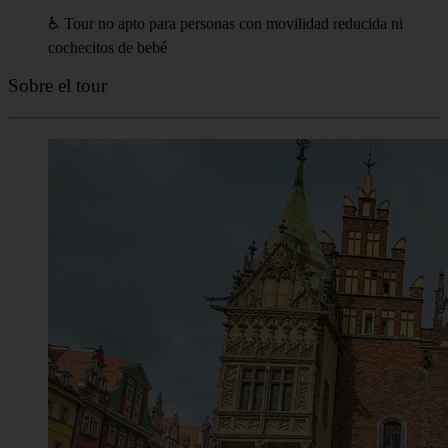
Punto final
Estatua de Aleksander Fredro, Plaza del Mercado
Transporte público más cercano: Oławska parada de tranvía;
Zamkowa parada de tranvía
Información adicional
☂︎ Este tour está organizado por los guías de Walkative
Wrocław. Busca al guía con la paraguas amarillo.
♿️ Tour no apto para personas con movilidad reducida ni
cochecitos de bebé
Sobre el tour