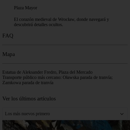
Una calle histórica que debe su nombre a la antigua prisión de
la ciudad que se encontraba aquí.
6
Universidad de Wrocław
Una de las universidades más antiguas de Polonia, conocida
por su impresionante arquitectura barroca.
7
Ossolineum
Una importante fundación cultural polaca, editorial y centro
nacional de investigación.
8
Plaza Mayor
El corazón medieval de Wrocław, donde navegará y
descubrirá detalles ocultos.