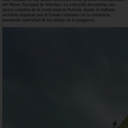
Culture • Practical Tips • History • Tours • Newsletter • 4 min. de
lectura
El Pabellón de las Cuatro Cúpulas: Arte contemporáneo en Wroclaw
Diseñado en 1912 por el arquitecto Hans Poelzig, el Pabellón de las
Cuatro Cúpulas se levanta a pocos pasos del Pabellón del
Centenario como un claro referente modernista. Hoy en día, sus
salas bañadas de luz natural funcionan como la rama contemporánea
del Museo Nacional de Wroclaw. La colección documenta una
época compleja de la creatividad en Polonia, donde el realismo
socialista impuesto por el Estado contrasta con la resistencia
puramente individual de los artistas de la posguerra.