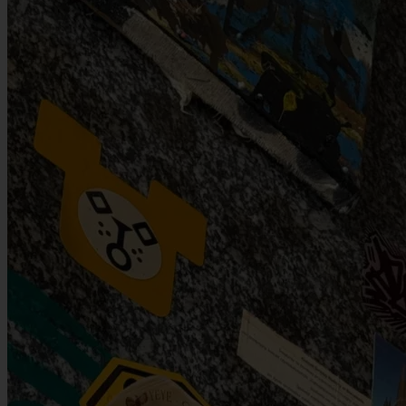
FAQ
Mapa
Estatua de Aleksander Fredro, Plaza del Mercado
Transporte público más cercano: Oławska parada de tranvía;
Zamkowa parada de tranvía
Leaflet
|
©
OpenStreetMap
contributors
+
Ver los últimos artículos
−
Los más nuevos primero