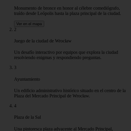
los menores sólo pueden jugar con un tutor
coste: 50 PLN adultos; 30 PLN niños y jóvenes hasta 18 años;
niños menores de 6 años - gratis
Pago en efectivo o con tarjeta en el acto.
Nos vemos allí!
Aspectos destacados
1
Monumento del dramaturgo polaco Aleksander Fredro
Monumento de bronce en honor al célebre comediógrafo,
traído desde Leópolis hasta la plaza principal de la ciudad.
Ver en el mapa
2