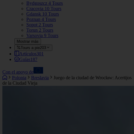
Bydgoszcz
4 Tours
Cracovia
10 Tours
Gdansk
10 Tours
Poznan
4 Tours
Sopot
2 Tours
Torun
2 Tours
Varsovia
9 Tours
Mostrar más
Tours a pie
203
Artículos
301
Guías
187
Con el apoyo de
Polonia
Breslavia
Juego de la ciudad de Wrocław: Acertijos
de la Ciudad Vieja