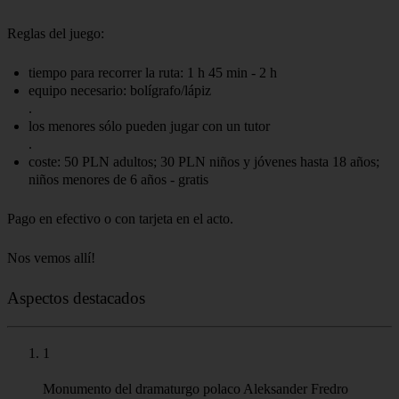
aprender te llevará inevitablemente a la victoria en el juego. En
tercer lugar, no importa si conoces la ciudad o no, todo el mundo
tiene la oportunidad de luchar por la victoria. Como una cuerda, un
simple mapa, que se adjuntará a las tareas, llevará a los participantes
a todas partes. Cuarto y último, sólo tienes que venir e intentar
enfrentarte a las preguntas que hemos preparado.
¡La recompensa será la diversión y los conocimientos sobre la
ciudad que adquirirás durante el paseo! El maestro del juego será
nuestro guía,
Maciej Maliński
: historiador, músico y cuentacuentos,
cuyo sentido del humor es difícil de olvidar. Déjate encantar por su
energía positiva
Reglas del juego:
tiempo para recorrer la ruta: 1 h 45 min - 2 h
equipo necesario: bolígrafo/lápiz