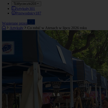
Wycieczki
203
Artykuły
301
Przewodnicy
187
Wspierane przez
Artykuły
Co robić w Atenach w lipcu 2026 roku