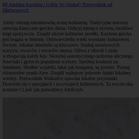
## Ateńska Kuchnia i Gdzie Jej Szukać: Przewodnik od
Miejscowych
Ateny oferują niesamowitą scenę kulinarną. Tradycyjne tawerny
serwują klasyczne greckie dania. Odkryj tętniące życiem, ruchliwe
targi spożywcze. Znajdź ukryte kulinarne perełki. Kuchnia grecka
jest bogata w historię. Odzwierciedla wieki wymiany kulturowej.
Świeże, lokalne składniki są kluczowe. Szukaj sezonowych
warzyw, owoców i owoców morza. Oliwa z oliwek i zioła
wzbogacają każdy kęs. Skosztuj autentycznego jedzenia ulicznego.
Souvlaki i gyros to popularne wybory. Spróbuj koulouri na
śniadanie. Słodkie wypieki, takie jak bougatsa, są pyszne. Poznaj
różnorodne smaki Aten. Znajdź najlepsze jedzenie dzięki lokalnej
wiedzy. Przewodnik Walkative ujawnia lokalne przysmaki.
Dowiedz się o specjałach i zwyczajach kulinarnych. Ta wycieczka
pomoże Ci jeść jak prawdziwy Ateńczyk.