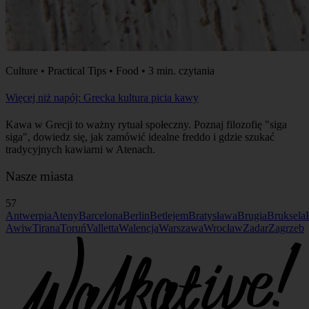
Culture • Practical Tips • Food • 3 min. czytania
Więcej niż napój: Grecka kultura picia kawy
Kawa w Grecji to ważny rytuał społeczny. Poznaj filozofię "siga
siga", dowiedz się, jak zamówić idealne freddo i gdzie szukać
tradycyjnych kawiarni w Atenach.
Nasze miasta
57
Antwerpia
Ateny
Barcelona
Berlin
Betlejem
Bratysława
Brugia
Bruksela
Awiw
Tirana
Toruń
Valletta
Walencja
Warszawa
Wrocław
Zadar
Zagrzeb