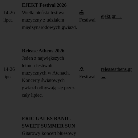
EJEKT Festival 2026
14-26
Wielki ateński festiwal
🎪
ejekt.gr →
lipca
muzyczny z udziałem
Festiwal
międzynarodowych gwiazd.
Release Athens 2026
Jeden z największych
letnich festiwali
14-26
🎪
releaseathens.gr
muzycznych w Atenach.
lipca
Festiwal
→
Koncerty światowych
gwiazd odbywają się przez
cały lipiec.
ERIC GALES BAND -
SWEET SUMMER SUN
Gitarowy koncert bluesowy