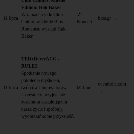
Club Culture, Athens
Edition: Hak Baker
W ramach cyklu Club
🎵
11 lipca
bios.gr →
Culture w klubie Bios
Koncert
Romantso wystąpi Hak
Baker.
TEDxDereeACG -
RULES
Spotkanie nowego
pokolenia myślicieli,
eventbrite.com
11 lipca
twórców i innowatorów.
📅 Inne
→
Uczestnicy przyjrzą się
systemom kształtującym
nasze życie i spróbują
wyobrazić sobie przyszłość.