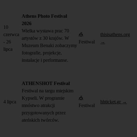
Athens Photo Festival
2026
10
Wielka wystawa prac 70
czerwca
🎪
thisisathens.org
artystów z 30 krajów. W
- 26
Festiwal
→
Muzeum Benaki zobaczymy
lipca
fotografie, projekcje,
instalacje i performanse.
ATHENSHOT Festival
Festiwal na targu miejskim
Kypseli. W programie
🎪
4 lipca
hhticket.gr →
mnóstwo atrakcji
Festiwal
przygotowanych przez
ateńskich twórców.