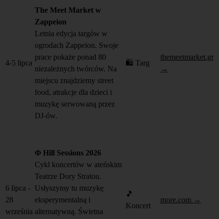
The Meet Market w
Zappeion
Letnia edycja targów w
ogrodach Zappeion. Swoje
prace pokaże ponad 80
themeetmarket.gr
4-5 lipca
🛍️ Targ
niezależnych twórców. Na
→
miejscu znajdziemy street
food, atrakcje dla dzieci i
muzykę serwowaną przez
DJ-ów.
Φ Hill Sessions 2026
Cykl koncertów w ateńskim
Teatrze Dory Stratou.
6 lipca -
Usłyszymy tu muzykę
🎵
28
eksperymentalną i
more.com →
Koncert
września
alternatywną. Świetna