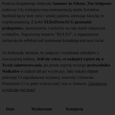
Podczas bezpłatnego festiwalu
Summer in Athens,
The Antigones
zaskoczy Cię wielojęzyczną reinterpretacją dzieła Sofoklesa.
Spektakl łączy teatr cieni i sztukę papieru, zderzając klasykę ze
współczesnością. Z kolei
TEDxDereeACG gromadzi
prelegentów
, innowatorów i twórców na cały dzień ciekawych
wykładów. Tegoroczny temat to "RULES", a organizatorzy
zachęcają do refleksji nad systemami kształtującymi nasz świat.
To doskonały moment, by połączyć zwiedzanie zabytków z
nowoczesną kulturą.
Jeśli nie wiesz, co najlepiej wpisze się w
Twoje zainteresowania
, po prostu zapytaj swojego
przewodnika
Walkative
w trakcie lub po wycieczce. Jako lokalsi chętnie
polecimy Ci najciekawsze wystawy, koncerty i festiwale.
Pomożemy Ci w pełni wykorzystać czas w Atenach.
Zarezerwuj
wycieczkę już teraz!
Data
Wydarzenie
Kategoria