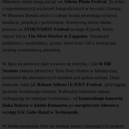
Miłośnicy sztuki mogą zacząć od
Athens Photo Festival
. To jedno
z najważniejszych wydarzeń fotograficznych w tej części Europy.
W Muzeum Benaki artyści z całego świata prezentują wystawy,
instalacje, projekcje i performanse. Kreatywną stronę miasta
poznasz na
ATHENSHOT Festival
na targu Kypseli. Warto
zajrzeć też na
The Meet Market at Zappeion
. Niezależni
projektanci, rzemieślnicy, pyszny street food i DJ-e tworzą tam
świetną weekendową atmosferę.
W lipcu na pierwszy plan wysuwa się muzyka. Cykl
Φ Hill
Sessions
zmienia plenerowy Teatr Dory Stratou w klimatyczną
przestrzeń dla alternatywnych brzmień pod gołym niebem. Duże
festiwale, takie jak
Release Athens i EJEKT Festival
, przyciągają
gwiazdy światowego formatu. Kulturalny kalendarz miasta
wzbogacają też mniejsze wydarzenia - od
kameralnego koncertu
Haka Bakera w klubie Romantso
po
energetyczny bluesowy
występ Eric Gales Band w Technopolis
.
W letnim programie Aten nie brakuje teatru i inspirujących spotkań.