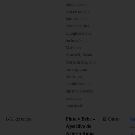
mecánicos o
temáticos. Las
familias pueden
crear una ruta
autoguiada que
incluya Santa
María en
Aracoeli, Santa
María la Mayor y
otras iglesias
históricas,
combinando el
turismo con una
tradición
estacional.
1-31 de enero
Pinta y Bebe –
📅 Otros
Má
Aperitivo de
det
Arte en Roma
→