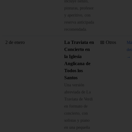
incluye lienzo,
pinturas, profesor
y aperitivo, con
reserva anticipada
recomendada.
2 de enero
La Traviata en
📅 Otros
Má
Concierto en
det
la Iglesia
→
Anglicana de
Todos los
Santos
Una versión
abreviada de La
Traviata de Verdi
en formato de
concierto, con
solistas y piano
en una pequeña