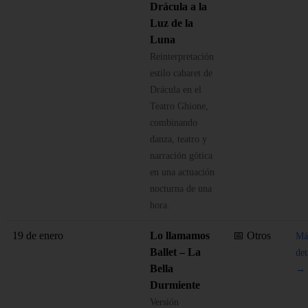
Drácula a la
Luz de la
Luna
Reinterpretación
estilo cabaret de
Drácula en el
Teatro Ghione,
combinando
danza, teatro y
narración gótica
en una actuación
nocturna de una
hora.
19 de enero
Lo llamamos
📅 Otros
Má
Ballet – La
det
Bella
→
Durmiente
Versión