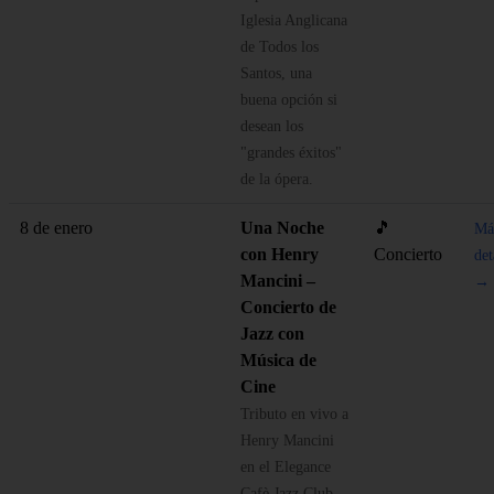
Iglesia Anglicana
de Todos los
Santos, una
buena opción si
desean los
"grandes éxitos"
de la ópera.
8 de enero
Una Noche
🎵
Má
con Henry
Concierto
det
Mancini –
→
Concierto de
Jazz con
Música de
Cine
Tributo en vivo a
Henry Mancini
en el Elegance
Cafè Jazz Club,