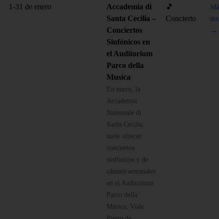
1-31 de enero
Accademia di
🎵
Má
Santa Cecilia –
Concierto
det
Conciertos
→
Sinfónicos en
el Auditorium
Parco della
Musica
En enero, la
Accademia
Nazionale di
Santa Cecilia
suele ofrecer
conciertos
sinfónicos y de
cámara semanales
en el Auditorium
Parco della
Musica, Viale
Pietro de