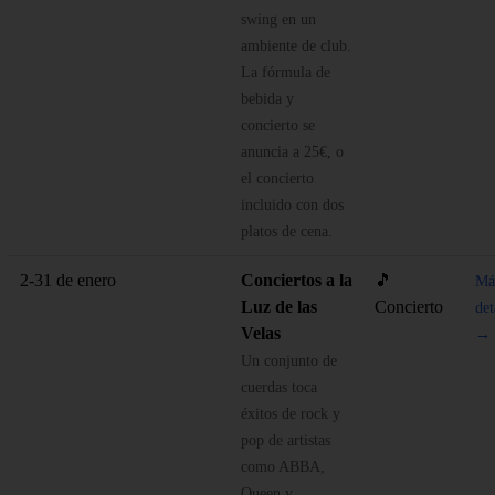
swing en un
ambiente de club.
La fórmula de
bebida y
concierto se
anuncia a 25€, o
el concierto
incluido con dos
platos de cena.
2-31 de enero
Conciertos a la
🎵
Má
Luz de las
Concierto
det
Velas
→
Un conjunto de
cuerdas toca
éxitos de rock y
pop de artistas
como ABBA,
Queen y