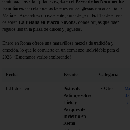
continúa. Hasta la Epifanía, exploren el
Paseo de los Nacimientos
Familiares
, con elaborados belenes en las iglesias romanas. Santa
María en Aracoeli es un excelente punto de partida. El 6 de enero,
celebren
La Befana en Piazza Navona
, donde brujas que traen
regalos llenan la plaza de dulces y juguetes.
Enero en Roma ofrece una maravillosa mezcla de tradición y
emoción, lo que lo convierte en un comienzo inolvidable para el
2026. ¡Esperamos verlos explorando!
Fecha
Evento
Categoría
1-31 de enero
Pistas de
📅 Otros
Má
Patinaje sobre
det
Hielo y
→
Parques de
Invierno en
Roma