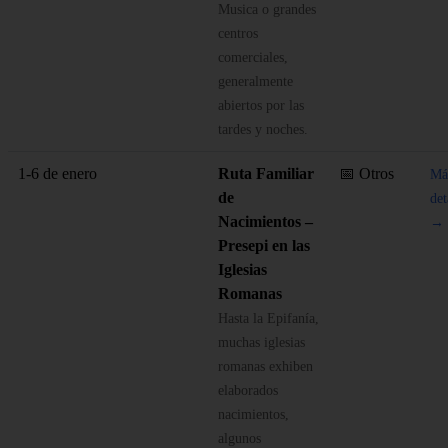
Musica o grandes
centros
comerciales,
generalmente
abiertos por las
tardes y noches.
1-6 de enero
Ruta Familiar
📅 Otros
Má
de
det
Nacimientos –
→
Presepi en las
Iglesias
Romanas
Hasta la Epifanía,
muchas iglesias
romanas exhiben
elaborados
nacimientos,
algunos