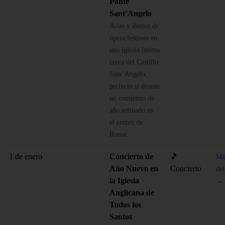
Ponte
Sant’Angelo
Arias y duetos de
ópera festivos en
una iglesia íntima
cerca del Castillo
Sant’Angelo,
perfecto si desean
un comienzo de
año refinado en
el centro de
Roma.
1 de enero
Concierto de
🎵
Má
Año Nuevo en
Concierto
det
la Iglesia
→
Anglicana de
Todos los
Santos