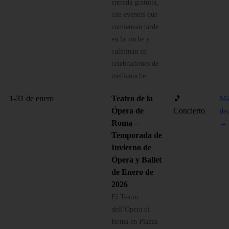
entrada gratuita,
con eventos que
comienzan tarde
en la noche y
culminan en
celebraciones de
medianoche.
1-31 de enero
Teatro de la
🎵
Má
Ópera de
Concierto
det
Roma –
→
Temporada de
Invierno de
Ópera y Ballet
de Enero de
2026
El Teatro
dell’Opera di
Roma en Piazza