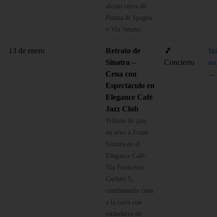
alojan cerca de
Piazza di Spagna
o Via Veneto.
13 de enero
Retrato de
🎵
Má
Sinatra –
Concierto
det
Cena con
→
Espectáculo en
Elegance Cafè
Jazz Club
Tributo de jazz
en vivo a Frank
Sinatra en el
Elegance Cafè,
Via Francesco
Carletti 5,
combinando cena
a la carta con
estándares de