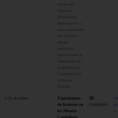
turistas que
visitan los
monumentos
suelen acceder a
estas exposiciones
con la misma
entrada
combinada,
enriqueciendo su
comprensión de
los gladiadores,
la arquitectura o
la historia
imperial.
1-31 de enero
Exposiciones
🖼️
Má
de Invierno en
Exhibición
det
los Museos
→
Capitolinos