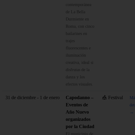
contemporánea
de La Bella
Durmiente en
Roma, con cinco
bailarines en
trajes
fluorescentes e
iluminación
creativa, ideal si
disfrutas de la
danza y los
efectos visuales.
31 de diciembre - 1 de enero
Capodanno –
🎪 Festival
Má
Eventos de
det
Año Nuevo
→
organizados
por la Ciudad
El municipio de