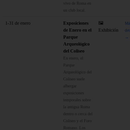
vivo de Roma en
un club local.
1-31 de enero
Exposiciones
🖼️
Má
de Enero en el
Exhibición
det
Parque
→
Arqueológico
del Coliseo
En enero, el
Parque
Arqueológico del
Coliseo suele
albergar
exposiciones
temporales sobre
la antigua Roma
dentro o cerca del
Coliseo y el Foro
Romano. Los