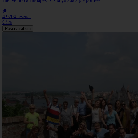
Bienvenido a Budapest Visita guiada a pie por Pest
4.9
204 reseñas
2h
Reserva ahora