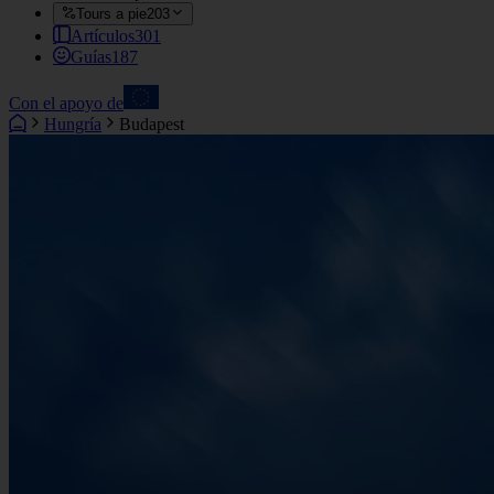
Tours a pie
203
Artículos
301
Guías
187
Con el apoyo de
Hungría
Budapest