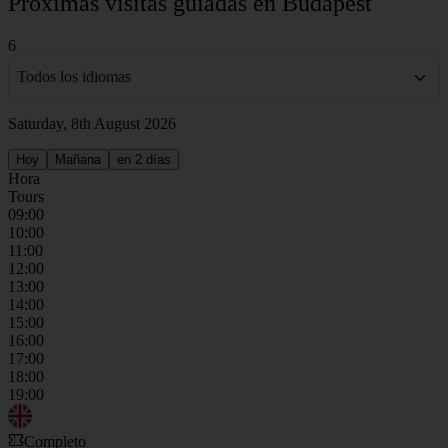
Próximas visitas guiadas en Budapest
6
Todos los idiomas
Saturday, 8th August 2026
Hoy
Mañana
en 2 días
Hora
Tours
09:00
10:00
11:00
12:00
13:00
14:00
15:00
16:00
17:00
18:00
19:00
Completo