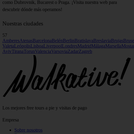
como Dubrovnik, Bucarest o Praga. ¡Visita nuestra web para
descubrir dónde más operamos!
Nuestras ciudades
57
Amberes
Atenas
Barcelona
Belén
Berlin
Bratislava
Breslavia
Brujas
Bruse
Valeta
Leópolis
Lisboa
Liverpool
Londres
Madrid
Málaga
Marsella
Mosta
Aviv
Tirana
Torun
Valencia
Varsovia
Zadar
Zagreb
Los mejores free tours a pie y visitas de pago
Empresa
Sobre nosotros