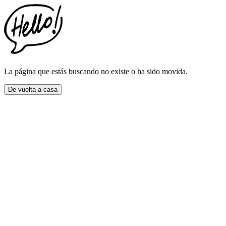
This
website
includes
an
accessibility
menu.
Press
CTRL
La página que estás buscando no existe o ha sido movida.
+
F9
De vuelta a casa
to
enable
screen
reader
adjustments.
Press
CTRL
+
F5
to
open
the
accessibility
menu.