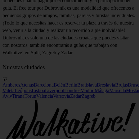
tú decides cuánto pagar por el conocimiento y la participación del
guía. El free tour por Dubrovnik es una modalidad que ofrecemos a
pequeños grupos de amigos, familias, parejas y turistas individuales.
¡Todo lo que necesitas hacer es reservar tu plaza a través de nuestra
web, venir a la ciudad y realizar un recorrido a pie inolvidable!
Dubrovnik es solo una de las ciudades croatas que puedes visitar
con nosotros: también encontrarás a guías que trabajan con
Walkative! en Split, Zagreb y Zadar.
Nuestras ciudades
57
Amberes
Atenas
Barcelona
Belén
Berlin
Bratislava
Breslavia
Brujas
Bruse
Valeta
Leópolis
Lisboa
Liverpool
Londres
Madrid
Málaga
Marsella
Mosta
Aviv
Tirana
Torun
Valencia
Varsovia
Zadar
Zagreb