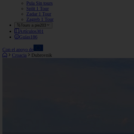
Pula
Sin tours
Split
1 Tour
Zadar
1 Tour
Zagreb
1 Tour
Tours a pie
203
Artículos
301
Guías
186
Con el apoyo de
Croacia
Dubrovnik