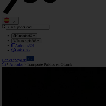
ES
Ciudades
57
Tours a pie
203
Artículos
301
Guías
186
Con el apoyo de
Artículos
Transporte Público en Gdańsk