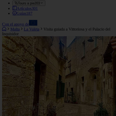
Tours a pie
203
Artículos
301
Guías
187
Con el apoyo de
Malta
La Valeta
Visita guiada a Vittoriosa y el Palacio del
Inquisidor