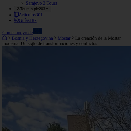
Sarajevo
3 Tours
Tours a pie
203
Artículos
301
Guías
187
Con el apoyo de
Bosnia y Herzegovina
Mostar
La creación de la Mostar
moderna: Un siglo de transformaciones y conflictos