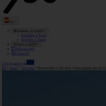
ES
Ciudades en Israel
2
Jerusalén
4 Tours
Tel Aviv
2 Tours
Tours a pie
203
Artículos
301
Guías
187
Con el apoyo de
Israel
Tel Aviv
Bienvenido a Tel Aviv Visita guiada por la 