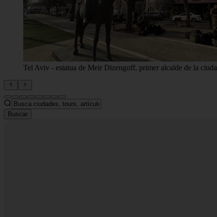
Una vibrante exhibición de artesanía y recuerdos locales, ofrecie
Buscar