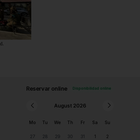
ndo un vistazo al arte cultural que se encuentra en las t...