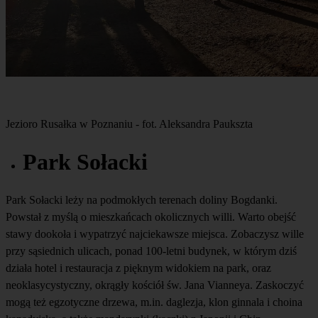
Jezioro Rusałka w Poznaniu - fot. Aleksandra Paukszta
Park Sołacki
Park Sołacki leży na podmokłych terenach doliny Bogdanki.
Powstał z myślą o mieszkańcach okolicznych willi. Warto obejść
stawy dookoła i wypatrzyć najciekawsze miejsca. Zobaczysz wille
przy sąsiednich ulicach, ponad 100-letni budynek, w którym dziś
działa hotel i restauracja z pięknym widokiem na park, oraz
neoklasycystyczny, okrągły kościół św. Jana Vianneya. Zaskoczyć
mogą też egzotyczne drzewa, m.in. daglezja, klon ginnala i choina