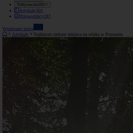
Wycieczki
203
Artykuły
301
Przewodnicy
187
Wspierane przez
Artykuły
Najlepsze zielone miejsca na relaks w Poznaniu