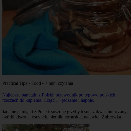
Practical Tips • Food • 7 min. czytania
Najlepsze pamiątki z Polski: przewodnik po typowo polskich
rzeczach do kupienia. Część 1 - jedzenie i napoje.
Jadalne pamiątki z Polski: suszone grzyby leśne, zakwas buraczany,
ogórki kiszone, oscypek, pierniki toruńskie, nalewka, Żubrówka.