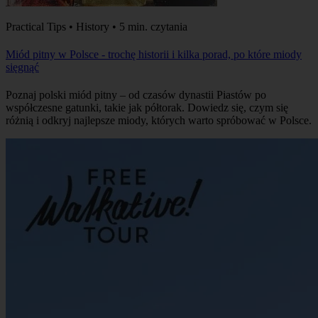
Practical Tips • History • 5 min. czytania
Miód pitny w Polsce - trochę historii i kilka porad, po które miody
sięgnąć
Poznaj polski miód pitny – od czasów dynastii Piastów po
współczesne gatunki, takie jak półtorak. Dowiedz się, czym się
różnią i odkryj najlepsze miody, których warto spróbować w Polsce.