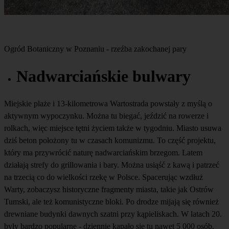
Ogród Botaniczny w Poznaniu - rzeźba zakochanej pary
Nadwarciańskie bulwary
Miejskie plaże i 13-kilometrowa Wartostrada powstały z myślą o
aktywnym wypoczynku. Można tu biegać, jeździć na rowerze i
rolkach, więc miejsce tętni życiem także w tygodniu. Miasto usuwa
dziś beton położony tu w czasach komunizmu. To część projektu,
który ma przywrócić naturę nadwarciańskim brzegom. Latem
działają strefy do grillowania i bary. Można usiąść z kawą i patrzeć
na trzecią co do wielkości rzekę w Polsce. Spacerując wzdłuż
Warty, zobaczysz historyczne fragmenty miasta, takie jak Ostrów
Tumski, ale też komunistyczne bloki. Po drodze mijają się również
drewniane budynki dawnych szatni przy kąpieliskach. W latach 20.
były bardzo popularne - dziennie kąpało się tu nawet 5 000 osób.