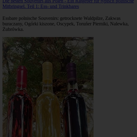
Die besten Souvenirs aus Polen - Ein Ratgeber für typisch polnische
Mitbringsel. Teil 1: Ess- und Trinkbares
Essbare polnische Souvenirs: getrocknete Waldpilze, Zakwas
buraczany, Ogórki kiszone, Oscypek, Toruńer Pierniki, Nalewka,
Żubrówka.