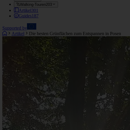
Walking-Touren
203
Artikel
301
Guides
187
Supported by
Artikel
Die besten Grünflächen zum Entspannen in Posen