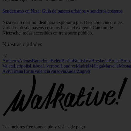
Senderismo en Niza: Guía de paseos urbanos y senderos costeros
Niza es un destino ideal para explorar a pie. Descubre cinco rutas
variadas, desde paseos costeros hasta el exigente Camino de
Nietzsche, todas accesibles en transporte público.
Nuestras ciudades
57
Amberes
Atenas
Barcelona
Belén
Berlin
Bratislava
Breslavia
Brujas
Bruse
Valeta
Leópolis
Lisboa
Liverpool
Londres
Madrid
Málaga
Marsella
Mosta
Aviv
Tirana
Torun
Valencia
Varsovia
Zadar
Zagreb
Los mejores free tours a pie y visitas de pago