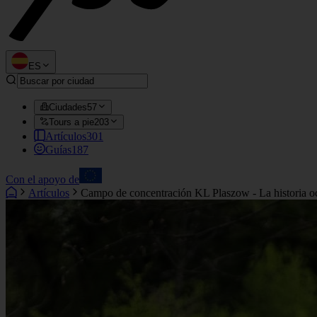
ES
Ciudades
57
Tours a pie
203
Artículos
301
Guías
187
Con el apoyo de
Artículos
Campo de concentración KL Plaszow - La historia ocu