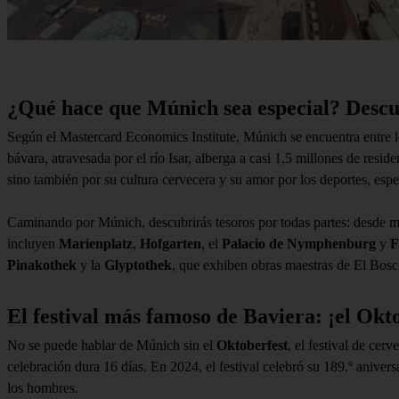
¿Qué hace que Múnich sea especial? Desc
Según el Mastercard Economics Institute, Múnich se encuentra entre l
bávara, atravesada por el río Isar, alberga a casi 1,5 millones de re
sino también por su cultura cervecera y su amor por los deportes, espe
Caminando por Múnich, descubrirás tesoros por todas partes: desde mo
incluyen
Marienplatz
,
Hofgarten
, el
Palacio de Nymphenburg
y
F
Pinakothek
y la
Glyptothek
, que exhiben obras maestras de El Bosc
El festival más famoso de Baviera: ¡el Okt
No se puede hablar de Múnich sin el
Oktoberfest
, el festival de ce
celebración dura 16 días. En 2024, el festival celebró su 189.º anivers
los hombres.