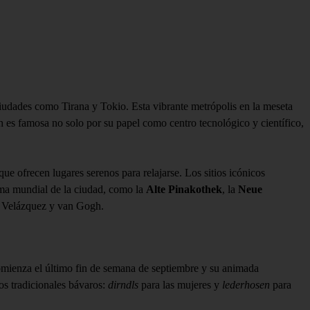
ciudades como Tirana y Tokio. Esta vibrante metrópolis en la meseta
h es famosa no solo por su papel como centro tecnológico y científico,
 ofrecen lugares serenos para relajarse. Los sitios icónicos
ama mundial de la ciudad, como la
Alte Pinakothek
, la
Neue
t, Velázquez y van Gogh.
comienza el último fin de semana de septiembre y su animada
dos tradicionales bávaros:
dirndls
para las mujeres y
lederhosen
para