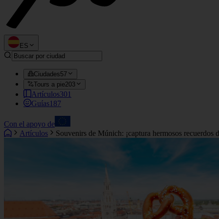
ES
Ciudades
57
Tours a pie
203
Artículos
301
Guías
187
Con el apoyo de
Artículos
Souvenirs de Múnich: ¡captura hermosos recuerdos de