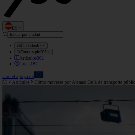
ES
Ciudades
57
Tours a pie
203
Artículos
301
Guías
187
Con el apoyo de
Artículos
Cómo moverse por Atenas: Guía de transporte público