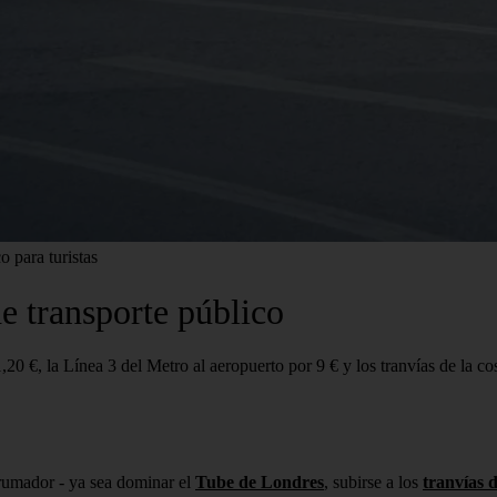
 para turistas
 transporte público
,20 €, la Línea 3 del Metro al aeropuerto por 9 € y los tranvías de la co
brumador - ya sea dominar el
Tube de Londres
, subirse a los
tranvías 