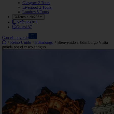
Glasgow
2 Tours
Liverpool
2 Tours
Londres
6 Tours
Tours a pie
203
Artículos
301
Guías
187
Con el apoyo de
Reino Unido
Edimburgo
Bienvenido a Edimburgo Visita
guiada por el casco antiguo