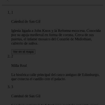
Durante el recorrido exploraremos el centro histórico de la ciudad,
ubicado en una colina que domina Edimburgo. Comenzaremos en la
representativa Royal Mile y luego comenzaremos la subida al
castillo real para sentir el ambiente medieval de la ciudad, como
sacado directamente del mítico “Braveheart”. Edimburgo es famosa
por sus historias oscuras y sus fantasmas, por lo que no sorprende
que acabemos en el cementerio más famoso de Escocia. Pero
incluso en un lugar tan sombrío, te sorprenderemos con una historia
excepcionalmente cálida sobre la amistad más fuerte: la amistad
entre el hombre y el perro. Por supuesto, no faltarán consejos sobre
dónde y qué comer, intentaremos reducir el miedo al haggis y
familiarizarte con el whisky escocés. Es posible que arruinemos tu
idea de que todos los escoceses usan falda escocesa y tocan la gaita,
pero eso es lo que somos: queremos que conozcas la verdadera
Escocia y los más de 1000 años de historia de su capital.
Aspectos destacados
1
Catedral de San Gil