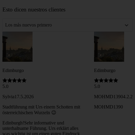
8
Edimburgo literario
Descubra la ciudad que inspiró a autores como J.K. Rowling
y Sir Arthur Conan Doyle.
FAQ
Mapa
351 High Street (Royal Mile), frente a la Catedral de St. Giles
Transporte público más cercano: Princes Street parada de tranvía;
Edinburgh Waverley estación de tren
Leaflet
|
©
OpenStreetMap
contributors
+
Esto dicen nuestros clientes
−
Los más nuevos primero