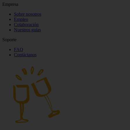
gefunden. Wir haben die free walking Tour
gemacht und Castle Führung . Vielen lieben
Dank. Tonci aus Kroatien und Sylvia aus
Deutschland
Mostrar más
Los mejores free tours a pie y visitas de pago
Empresa
Sobre nosotros
Empleo
Colaboración
Nuestros guías