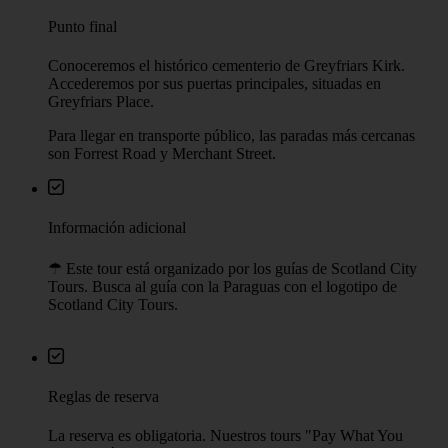
agradecimiento por el trabajo del guía. La mayoría de los
visitantes dejan entre 10 y 50 € por persona.
Punto de encuentro
351 High Street (Royal Mile), frente a la Catedral de St. Giles
Transporte público más cercano: Princes Street parada de tranvía;
Edinburgh Waverley estación de tren
Ver en el mapa
Punto final
Conoceremos el histórico cementerio de Greyfriars Kirk.
Accederemos por sus puertas principales, situadas en
Greyfriars Place.