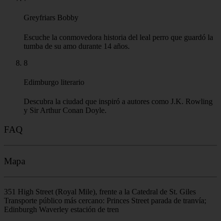
Conozca la verdadera historia de los héroes nacionales
escoceses William Wallace y Robert the Bruce.
5
Grassmarket
Un mercado histórico en el casco antiguo, antaño lugar de
ejecuciones públicas.
6
Greyfriars Kirkyard
El cementerio más famoso de Escocia, hogar de tumbas
notables y del fantasma más famoso de la ciudad.
7
Greyfriars Bobby
Escuche la conmovedora historia del leal perro que guardó la
tumba de su amo durante 14 años.