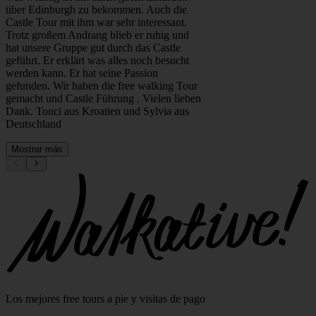
Edimburgo
Edimburgo
5.0
5.0
Sylvia
17.5.2026
MOHMD1390
4.2.2
Stadtführung mit Urs einem Schotten mit
MOHMD1390
österreichischen Wurzeln 😉
Edinburgh!Sehr informative und
unterhaltsame Führung. Urs erklärt alles
was wichtig ist um einen guten Eindruck
über Edinburgh zu bekommen. Auch die
Castle Tour mit ihm war sehr interessant.
Trotz großem Andrang blieb er ruhig und
hat unsere Gruppe gut durch das Castle
geführt. Er erklärt was alles noch besucht
werden kann. Er hat seine Passion