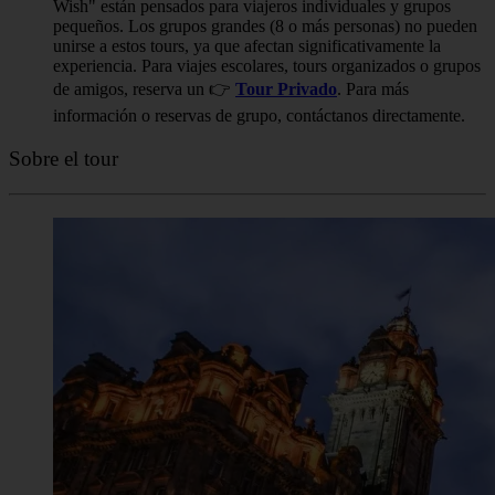
Para llegar en transporte público, las paradas más cercanas
son Forrest Road y Merchant Street.
Información adicional
☂︎ Este tour está organizado por los guías de Scotland City
Tours. Busca al guía con la Paraguas con el logotipo de
Scotland City Tours.
Reglas de reserva
La reserva es obligatoria. Nuestros tours "Pay What You
Wish" están pensados para viajeros individuales y grupos
pequeños. Los grupos grandes (8 o más personas) no pueden
unirse a estos tours, ya que afectan significativamente la
experiencia. Para viajes escolares, tours organizados o grupos
de amigos, reserva un 👉
Tour Privado
. Para más
información o reservas de grupo, contáctanos directamente.