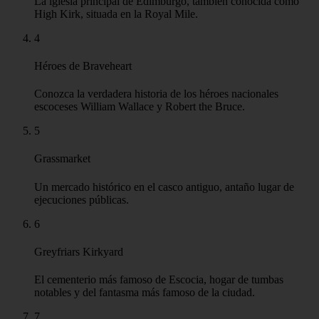
Iglesia ligada a John Knox y la Reforma escocesa. Conocida
por su aguja medieval en forma de corona. Cerca de sus
puertas, el infame mosaico del Corazón de Midlothian,
cubierto de saliva.
Ver en el mapa
2
Milla Real
La histórica calle principal del casco antiguo de Edimburgo,
que conecta el castillo con el palacio.
3
Catedral de San Gil
La iglesia principal de Edimburgo, también conocida como
High Kirk, situada en la Royal Mile.
4
Héroes de Braveheart