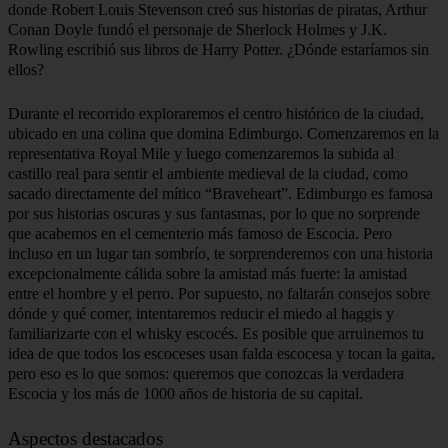
dejará de maravillarte y sorprenderte!
La ciudad se desarrolló a partir de una antigua fortaleza situada en la
colina rocosa y un asentamiento debajo de ella. Por un lado estaba
custodiado por el mar, por el otro por las montañas. Durante siglos,
Inglaterra y Escocia libraron batallas por él. Una vez a menudo
llamado «vieja humeante» por la apariencia de sus partes más
antiguas, salpicadas de casas torcidas con innumerables pisos
adicionales, calles estrechas y sinuosas y humo negro que se eleva
constantemente sobre sus techos. Pero luego se construyó el nuevo
Edimburgo y, para variar, comenzó a llamarse «Atenas del Norte»,
ya que fue aquí donde los pensadores, escritores y artistas crearon
las ideas que dieron origen a la nueva sociedad escocesa.
Edimburgo siempre atrajo a grandes artistas, poetas, escritores y
cineastas, inspirándolos a producir sus mejores obras. Fue aquí
donde Robert Louis Stevenson creó sus historias de piratas, Arthur
Conan Doyle fundó el personaje de Sherlock Holmes y J.K.
Rowling escribió sus libros de Harry Potter. ¿Dónde estaríamos sin
ellos?