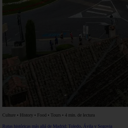
Culture • History • Food • Tours • 4 min. de lectura
Rutas históricas más allá de Madrid: Toledo, Ávila y Segovia