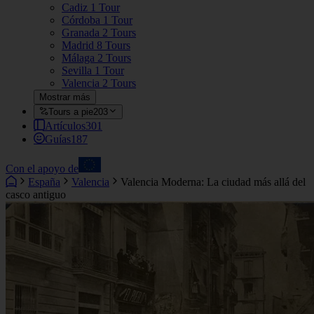
Cadiz
1 Tour
Córdoba
1 Tour
Granada
2 Tours
Madrid
8 Tours
Málaga
2 Tours
Sevilla
1 Tour
Valencia
2 Tours
Mostrar más
Tours a pie
203
Artículos
301
Guías
187
Con el apoyo de
España
Valencia
Valencia Moderna: La ciudad más allá del
casco antiguo