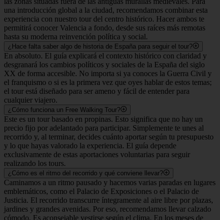
las zonas situadas fuera de las antiguas murallas medievales. Para
una introducción global a la ciudad, recomendamos combinar esta
experiencia con nuestro tour del centro histórico. Hacer ambos te
permitirá conocer Valencia a fondo, desde sus raíces más remotas
hasta su moderna reinvención política y social.
¿Hace falta saber algo de historia de España para seguir el tour?
En absoluto. El guía explicará el contexto histórico con claridad y
desgranará los cambios políticos y sociales de la España del siglo
XX de forma accesible. No importa si ya conoces la Guerra Civil y
el franquismo o si es la primera vez que oyes hablar de estos temas;
el tour está diseñado para ser ameno y fácil de entender para
cualquier viajero.
¿Cómo funciona un Free Walking Tour?
Este es un tour basado en propinas. Esto significa que no hay un
precio fijo por adelantado para participar. Simplemente te unes al
recorrido y, al terminar, decides cuánto aportar según tu presupuesto
y lo que hayas valorado la experiencia. El guía depende
exclusivamente de estas aportaciones voluntarias para seguir
realizando los tours.
¿Cómo es el ritmo del recorrido y qué conviene llevar?
Caminamos a un ritmo pausado y hacemos varias paradas en lugares
emblemáticos, como el Palacio de Exposiciones o el Palacio de
Justicia. El recorrido transcurre íntegramente al aire libre por plazas,
jardines y grandes avenidas. Por eso, recomendamos llevar calzado
cómodo. Es aconsejable vestirse según el clima. En los meses de