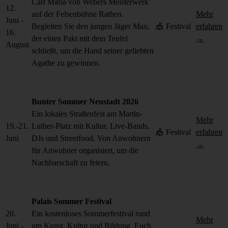
Carl Maria von Webers Meisterwerk
12.
auf der Felsenbühne Rathen.
Mehr
Juni -
Begleiten Sie den jungen Jäger Max,
🎪 Festival
erfahren
16.
der einen Pakt mit dem Teufel
→
August
schließt, um die Hand seiner geliebten
Agathe zu gewinnen.
Bunter Sommer Neustadt 2026
Ein lokales Straßenfest am Martin-
Mehr
19.-21.
Luther-Platz mit Kultur, Live-Bands,
🎪 Festival
erfahren
Juni
DJs und Streetfood. Von Anwohnern
→
für Anwohner organisiert, um die
Nachbarschaft zu feiern.
Palais Sommer Festival
20.
Ein kostenloses Sommerfestival rund
Mehr
Juni -
um Kunst, Kultur und Bildung. Euch