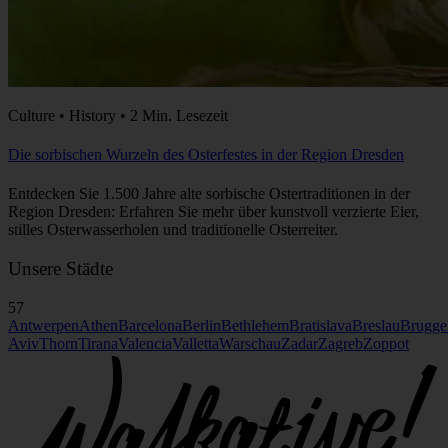
Culture • History • 2 Min. Lesezeit
Die sorbischen Wurzeln des Osterfestes in der Region Dresden
Entdecken Sie 1.500 Jahre alte sorbische Ostertraditionen in der
Region Dresden: Erfahren Sie mehr über kunstvoll verzierte Eier,
stilles Osterwasserholen und traditionelle Osterreiter.
Unsere Städte
57
Antwerpen
Athen
Barcelona
Berlin
Bethlehem
Bratislava
Breslau
Brugge
Aviv
Thorn
Tirana
Valencia
Valletta
Warschau
Zadar
Zagreb
Zoppot