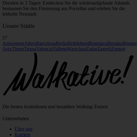
Dresden in 3 Tagen: Entdecken Sie die wiederaufgebaute Altstadt,
bestaunen Sie den Fürstenzug aus Porzellan und erleben Sie die
lebhafte Neustadt.
Unsere Städte
57
Antwerpen
Athen
Barcelona
Berlin
Bethlehem
Bratislava
Breslau
Brugge
Aviv
Thorn
Tirana
Valencia
Valletta
Warschau
Zadar
Zagreb
Zoppot
Die besten kostenlosen und bezahlten Walking‑Touren
Unternehmen
Über uns
Karriere