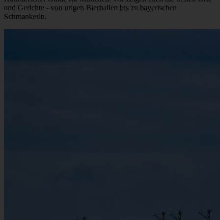
und Gerichte - von urigen Bierhallen bis zu bayerischen
Schmankerln.