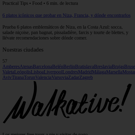
Practical Tips • Food • 6 min. de lectura
6 platos icónicos que probar en Niza, Francia, y dónde encontrarlos
Prueba 6 platos emblemáticos de Niza, en la Costa Azul: socca,
salade niçoise, pan bagnat, pissaladière, farcis y tourte de blettes, y
llévate recomendaciones sobre dónde comer.
Nuestras ciudades
57
Amberes
Atenas
Barcelona
Belén
Berlin
Bratislava
Breslavia
Brujas
Bruse
Valeta
Leópolis
Lisboa
Liverpool
Londres
Madrid
Málaga
Marsella
Mosta
Aviv
Tirana
Torun
Valencia
Varsovia
Zadar
Zagreb
Los mejores free tours a pie y visitas de pago