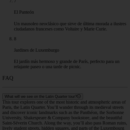
7
El Panteón
Un mausoleo neoclásico que sirve de última morada a ilustres
ciudadanos franceses como Voltaire y Marie Curie.
8
Jardines de Luxemburgo
El jardín más hermoso y grande de París, perfecto para un
relajante paseo o una tarde de picnic.
FAQ
What will we see on the Latin Quarter tour?
This tour explores one of the most historic and atmospheric areas of
Paris, the Latin Quarter. You’ll wander through its medieval streets
and discover iconic landmarks such as the Panthéon, the Sorbonne
University, Shakespeare & Company bookstore, and the beautiful
Saint-Séverin Church. Along the way, you’ll also pass Roman ruins,
lively student streets, hidden squares, and parts of the Luxembourg