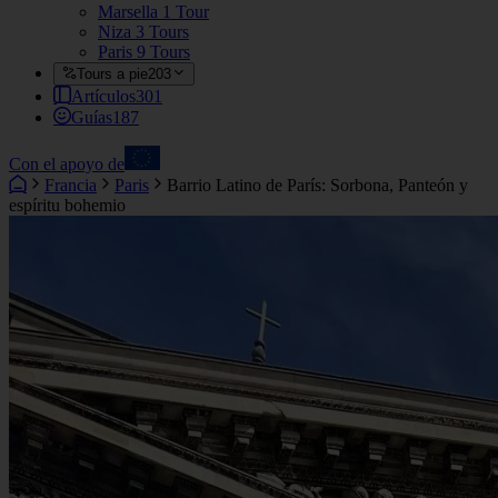
Marsella
1 Tour
Niza
3 Tours
Paris
9 Tours
Tours a pie
203
Artículos
301
Guías
187
Con el apoyo de
Francia
Paris
Barrio Latino de París: Sorbona, Panteón y
espíritu bohemio