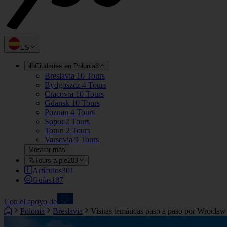
ES
Ciudades en Polonia
8
Breslavia
10 Tours
Bydgoszcz
4 Tours
Cracovia
10 Tours
Gdansk
10 Tours
Poznan
4 Tours
Sopot
2 Tours
Torun
2 Tours
Varsovia
9 Tours
Mostrar más
Tours a pie
203
Artículos
301
Guías
187
Con el apoyo de
Polonia
Breslavia
Visitas temáticas paso a paso por Wrocław