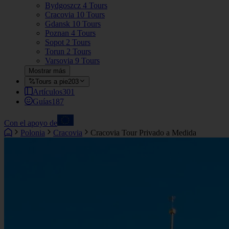
Bydgoszcz
4 Tours
Cracovia
10 Tours
Gdansk
10 Tours
Poznan
4 Tours
Sopot
2 Tours
Torun
2 Tours
Varsovia
9 Tours
Mostrar más
Tours a pie
203
Artículos
301
Guías
187
Con el apoyo de
Polonia
Cracovia
Cracovia Tour Privado a Medida