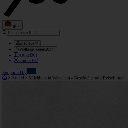
DE
Städte
57
Walking-Touren
203
Artikel
301
Guides
187
Supported by
Artikel
Milchbars in Warschau - Geschichte und Reiseführer