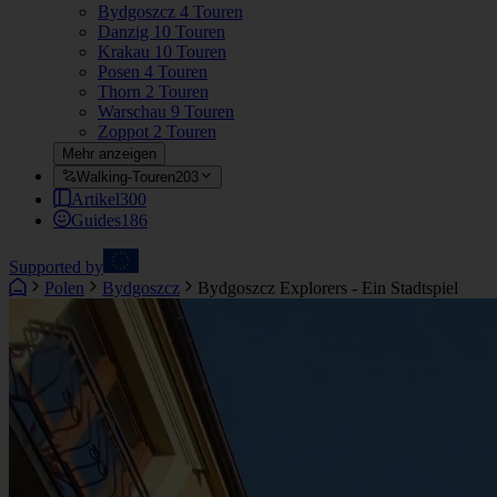
Bydgoszcz
4 Touren
Danzig
10 Touren
Krakau
10 Touren
Posen
4 Touren
Thorn
2 Touren
Warschau
9 Touren
Zoppot
2 Touren
Mehr anzeigen
Walking-Touren
203
Artikel
300
Guides
186
Supported by
Polen
Bydgoszcz
Bydgoszcz Explorers - Ein Stadtspiel