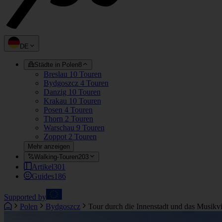
DE
Städte in Polen
8
Breslau
10 Touren
Bydgoszcz
4 Touren
Danzig
10 Touren
Krakau
10 Touren
Posen
4 Touren
Thorn
2 Touren
Warschau
9 Touren
Zoppot
2 Touren
Mehr anzeigen
Walking-Touren
203
Artikel
301
Guides
186
Supported by
Polen
Bydgoszcz
Tour durch die Innenstadt und das Musikv