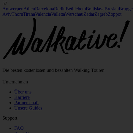
57
Antwerpen
Athen
Barcelona
Berlin
Bethlehem
Bratislava
Breslau
Brugge
Aviv
Thorn
Tirana
Valencia
Valletta
Warschau
Zadar
Zagreb
Zoppot
Die besten kostenlosen und bezahlten Walking‑Touren
Unternehmen
Über uns
Karriere
Partnerschaft
Unsere Guides
Support
FAQ