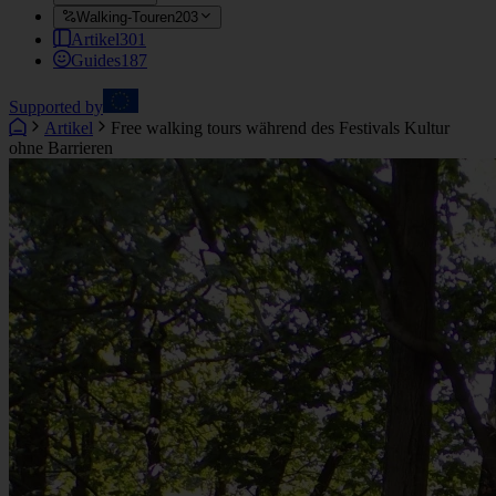
Walking-Touren
203
Artikel
301
Guides
187
Supported by
Artikel
Free walking tours während des Festivals Kultur
ohne Barrieren