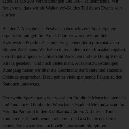
dabei, es gab 208 Veranstaltungen und 3607 Teilnehmende. Wir
freuen uns, dass wir als Walkative!-Guides Teil dieses Events sein
durften.
Bei der 7. Ausgabe des Festivals haben wir zwei Spaziergänge
organisiert und geführt. Am 2. Oktober waren wir auf der
Krakowskie Przedmieście unterwegs, einer der repräsentativsten
Straßen Warschaus. Wir haben unter anderem den Präsidentenpalast,
den Hauptcampus der Universität Warschau und die Heilig-Kreuz-
Kirche gesehen - und noch vieles mehr. Auf dem zweistündigen
Rundgang haben wir über die Geschichte der Straße und einzelner
Gebäude gesprochen. Dazu gab es viele spannende Fakten zu den
Stationen unterwegs.
Der zweite Spaziergang war vor allem für blinde Menschen gedacht
und fand am 6. Oktober im Warschauer Stadtteil Mokotów statt: im
Arkadia-Park und in den Królikarnia-Gärten. Auf dieser Tour
konnten die Teilnehmenden nicht nur die Geschichte des Ortes
kennenlernen, sondern auch viele interessante Skulpturen