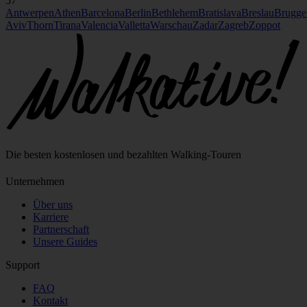
57
Antwerpen
Athen
Barcelona
Berlin
Bethlehem
Bratislava
Breslau
Brugge
Aviv
Thorn
Tirana
Valencia
Valletta
Warschau
Zadar
Zagreb
Zoppot
Die besten kostenlosen und bezahlten Walking‑Touren
Unternehmen
Über uns
Karriere
Partnerschaft
Unsere Guides
Support
FAQ
Kontakt