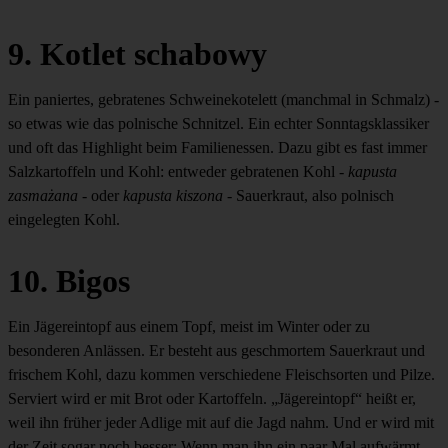
9. Kotlet schabowy
Ein paniertes, gebratenes Schweinekotelett (manchmal in Schmalz) -
so etwas wie das polnische Schnitzel. Ein echter Sonntagsklassiker
und oft das Highlight beim Familienessen. Dazu gibt es fast immer
Salzkartoffeln und Kohl: entweder gebratenen Kohl -
kapusta
zasmażana
- oder
kapusta kiszona
- Sauerkraut, also polnisch
eingelegten Kohl.
10. Bigos
Ein Jägereintopf aus einem Topf, meist im Winter oder zu
besonderen Anlässen. Er besteht aus geschmortem Sauerkraut und
frischem Kohl, dazu kommen verschiedene Fleischsorten und Pilze.
Serviert wird er mit Brot oder Kartoffeln. „Jägereintopf“ heißt er,
weil ihn früher jeder Adlige mit auf die Jagd nahm. Und er wird mit
der Zeit sogar noch besser: Wenn man ihn ein paar Mal aufwärmt