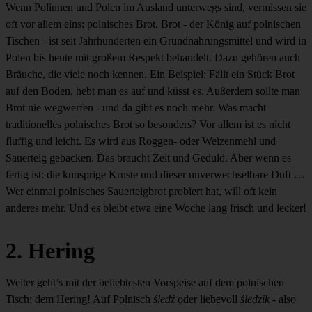
Wenn Polinnen und Polen im Ausland unterwegs sind, vermissen sie
oft vor allem eins: polnisches Brot. Brot - der König auf polnischen
Tischen - ist seit Jahrhunderten ein Grundnahrungsmittel und wird in
Polen bis heute mit großem Respekt behandelt. Dazu gehören auch
Bräuche, die viele noch kennen. Ein Beispiel: Fällt ein Stück Brot
auf den Boden, hebt man es auf und küsst es. Außerdem sollte man
Brot nie wegwerfen - und da gibt es noch mehr. Was macht
traditionelles polnisches Brot so besonders? Vor allem ist es nicht
fluffig und leicht. Es wird aus Roggen- oder Weizenmehl und
Sauerteig gebacken. Das braucht Zeit und Geduld. Aber wenn es
fertig ist: die knusprige Kruste und dieser unverwechselbare Duft …
Wer einmal polnisches Sauerteigbrot probiert hat, will oft kein
anderes mehr. Und es bleibt etwa eine Woche lang frisch und lecker!
2. Hering
Weiter geht’s mit der beliebtesten Vorspeise auf dem polnischen
Tisch: dem Hering! Auf Polnisch
śledź
oder liebevoll
śledzik
- also