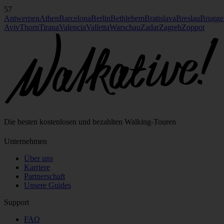
57
Antwerpen
Athen
Barcelona
Berlin
Bethlehem
Bratislava
Breslau
Brugge
Aviv
Thorn
Tirana
Valencia
Valletta
Warschau
Zadar
Zagreb
Zoppot
Die besten kostenlosen und bezahlten Walking‑Touren
Unternehmen
Über uns
Karriere
Partnerschaft
Unsere Guides
Support
FAQ